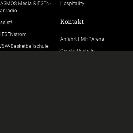
ASMOS Media RIESEN-
Hospitality
anradio
Kontakt
ssist!
IESENstrom
Anfahrt | MHPArena
&W-Basketballschule
Geschäftsstelle
FAQ
Karriere
Presse & Medien