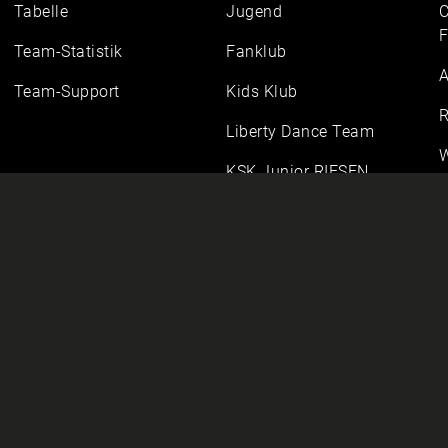
Tabelle
Jugend
C
F
Team-Statistik
Fanklub
A
Team-Support
Kids Klub
R
Liberty Dance Team
W
KSK Junior RIESEN
Halbzeit-Talent
BÜRGER-Einlaufkinder