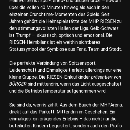
Heimvorteil ist spür-, erleb- und unüberhörbar – sowohl
über die vollen 40 Minuten hinweg als auch in den
einzelnen Crunchtime-Momenten des Spiels. Seit
Jahren gehört die Heimspielstätte der MHP RIESEN zu
den stimmungsvollsten Hallen der Liga. Gelb-Schwarz
ist Trumpf – akustisch, optisch und emotional. Die
RIESEN-Heimbilanz ist ein weithin sichtbares
Statussymbol der Symbiose aus Fans, Team und Stadt.
Die perfekte Verbindung von Spitzensport,
Leidenschaft und Einmaligkeit erlebt allerdings nur eine
kleine Gruppe: Die RIESEN-Einlaufkinder
präsentiert von
BÜRGER
sind mittendrin, wenn das Licht ausgeschaltet
und die Betriebstemperatur aufgenommen wird.
Sie sind da, wenn’s zählt. Aus dem Bauch der MHPArena,
direkt auf das Parkett. Mittendrin im Geschehen. Ein
einmaliges, ein prägendes Erlebnis – das nicht nur die
beteiligten Kindern begeistert, sondern auch den Profis