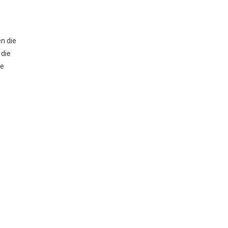
n die
 die
ie