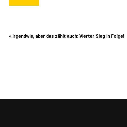
«
Irgendwie, aber das zählt auch: Vierter Sieg in Folge!