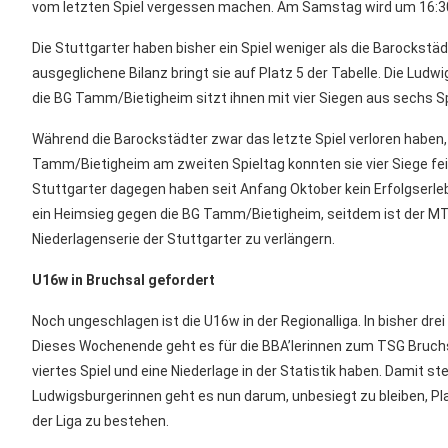
vom letzten Spiel vergessen machen. Am Samstag wird um 16:30 U
Die Stuttgarter haben bisher ein Spiel weniger als die Barockstäd
ausgeglichene Bilanz bringt sie auf Platz 5 der Tabelle. Die Ludw
die BG Tamm/Bietigheim sitzt ihnen mit vier Siegen aus sechs S
Während die Barockstädter zwar das letzte Spiel verloren haben, 
Tamm/Bietigheim am zweiten Spieltag konnten sie vier Siege fei
Stuttgarter dagegen haben seit Anfang Oktober kein Erfolgserle
ein Heimsieg gegen die BG Tamm/Bietigheim, seitdem ist der MTV S
Niederlagenserie der Stuttgarter zu verlängern.
U16w in Bruchsal gefordert
Noch ungeschlagen ist die U16w in der Regionalliga. In bisher drei 
Dieses Wochenende geht es für die BBA’lerinnen zum TSG Bruchsal
viertes Spiel und eine Niederlage in der Statistik haben. Damit ste
Ludwigsburgerinnen geht es nun darum, unbesiegt zu bleiben, Pla
der Liga zu bestehen.