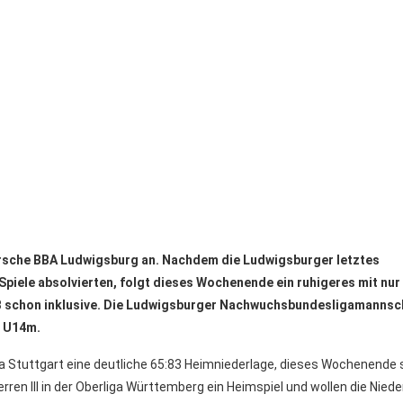
orsche BBA Ludwigsburg an. Nachdem die Ludwigsburger letztes
iele absolvierten, folgt dieses Wochenende ein ruhigeres mit nur
ProB schon inklusive. Die Ludwigsburger Nachwuchsbundesligamanns
d U14m.
 Stuttgart eine deutliche 65:83 Heimniederlage, dieses Wochenende s
en III in der Oberliga Württemberg ein Heimspiel und wollen die Niede