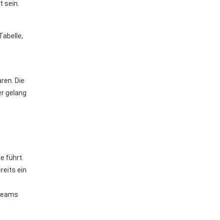
 sein.
Tabelle,
ren. Die
er gelang
e führt.
reits ein
 Teams