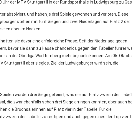
hr der MTV Stuttgart II in der Rundsporthalle in Ludwigsburg zu Gast
ter absolviert, und haben je drei Spiele gewonnen und verloren. Diese
igsburger stehen mit fünf Siegen und zwei Niederlagen auf Platz 2 der 
pielen aber im Nacken.
hatten sie davor eine erfolgreiche Phase: Seit der Niederlage gegen
ern, bevor sie dann zu Hause chancenlos gegen den Tabellenführer wa
bnis in der Oberliga Württemberg mehr bejubeln können. Am 05. Oktob
tuttgart II aber sieglos. Ziel der Ludwigsburger wird sein, die
Spielen wurden drei Siege gefeiert, was sie auf Platz zwei in der Tabell
, die zwar ebenfalls schon drei Siege erringen konnten, aber auch be
hen die Bruchsalerinnen auf Platz vier in der Tabelle. Für die
tz zwei in der Tabelle zu festigen und auch gegen eines der Top vier