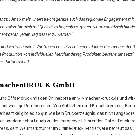
zt: „Umso mehr unterstreicht gerade auch das regionale Engagement mit
vollumfänglich mit Qualität zu begeistern, geben wir grundsätzlich hunde
nt daran, jeden Tag besser zu werden.“
d vertrauensvoll. Wir freuen uns jetzt auf einen starken Partner aus der 
die Produktion von individuellen Merchandising Produkten bestens umsetzt“, 
r Partnerschaft.
RmachenDRUCK GmbH
 und Offsetdruck mit den Onlineportalen wir-machen-druck.de und wir-
 hochwertige Printlösungen. Von Aufklebern und Broschüren über Büch
erbeartikel gibt es so gut wie kein Druckerzeugnis, das nicht angebote
, sondern gehört auch zu den europaweit führenden Online-Druckerei
ress, dem Weltmarktführer im Online-Druck. Mittlerweile betreut das