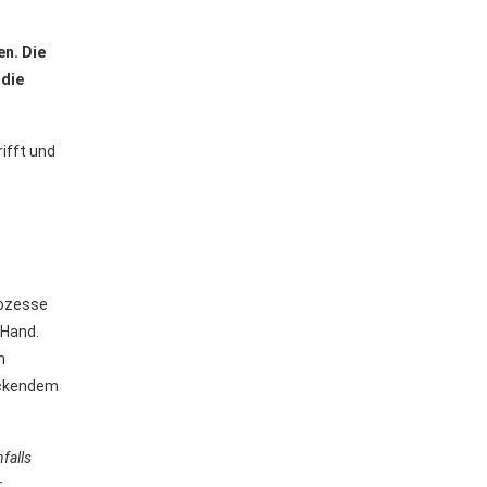
n. Die
 die
ifft und
rozesse
 Hand.
n
uckendem
falls
r