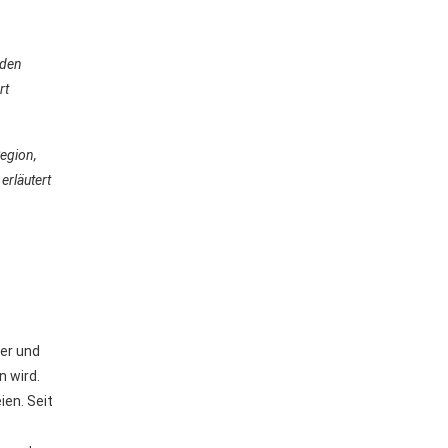
 den
rt
Region,
erläutert
er und
n wird.
en. Seit