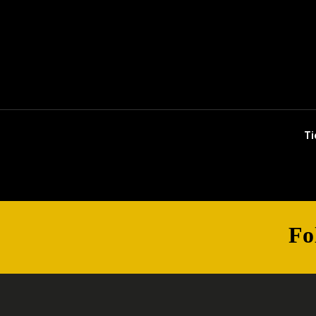
Ti
Fo