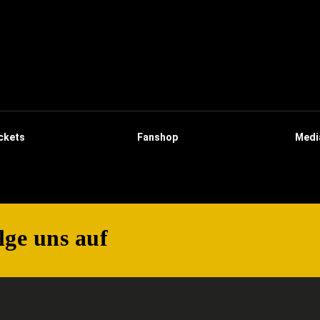
ckets
Fanshop
Medi
lge uns auf