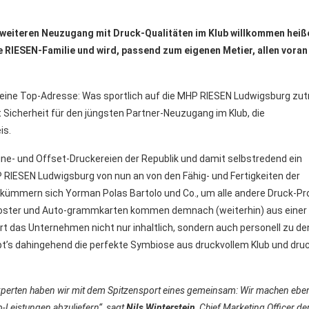
weiteren Neuzugang mit Druck-Qualitäten im Klub willkommen heiße
IESEN-Familie und wird, passend zum eigenen Metier, allen voran
 eine Top-Adresse: Was sportlich auf die MHP RIESEN Ludwigsburg zutr
 Sicherheit für den jüngsten Partner-Neuzugang im Klub, die
is.
ne- und Offset-Druckereien der Republik und damit selbstredend ein
 RIESEN Ludwigsburg von nun an von den Fähig- und Fertigkeiten der
 kümmern sich Yorman Polas Bartolo und Co., um alle andere Druck-P
 Poster und Auto-grammkarten kommen demnach (weiterhin) aus einer
t das Unternehmen nicht nur inhaltlich, sondern auch personell zu de
ibt’s dahingehend die perfekte Symbiose aus druckvollem Klub und dr
experten haben wir mit dem Spitzensport eines gemeinsam: Wir machen eben
-Leistungen abzuliefern“, sagt
Nils Winterstein
, Chief Marketing Officer de