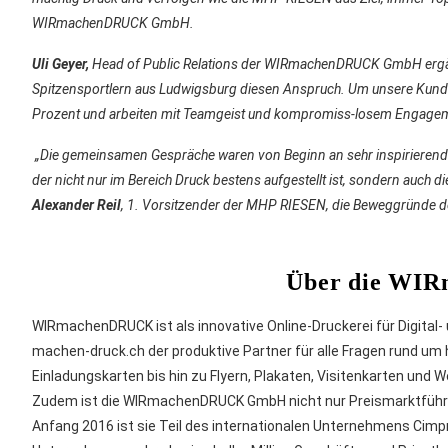
WIRmachenDRUCK GmbH.
Uli Geyer,
Head of Public Relations der WIRmachenDRUCK GmbH ergän
Spitzensportlern aus Ludwigsburg diesen Anspruch. Um unsere Kunden 
Prozent und arbeiten mit Teamgeist und kompromiss-losem Engageme
„Die gemeinsamen Gespräche waren von Beginn an sehr inspirierend un
der nicht nur im Bereich Druck bestens aufgestellt ist, sondern auch 
Alexander Reil
, 1. Vorsitzender der MHP RIESEN, die Beweggründe de
Über die WI
WIRmachenDRUCK ist als innovative Online-Druckerei für Digital-
machen-druck.ch der produktive Partner für alle Fragen rund um
Einladungskarten bis hin zu Flyern, Plakaten, Visitenkarten und W
Zudem ist die WIRmachenDRUCK GmbH nicht nur Preismarktführer
Anfang 2016 ist sie Teil des internationalen Unternehmens Cimp