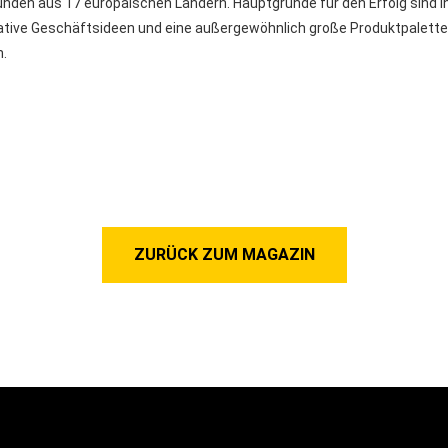
nden aus 17 europäischen Ländern. Hauptgründe für den Erfolg sind in
ovative Geschäftsideen und eine außergewöhnlich große Produktpalette
n.
ZURÜCK ZUM MAGAZIN