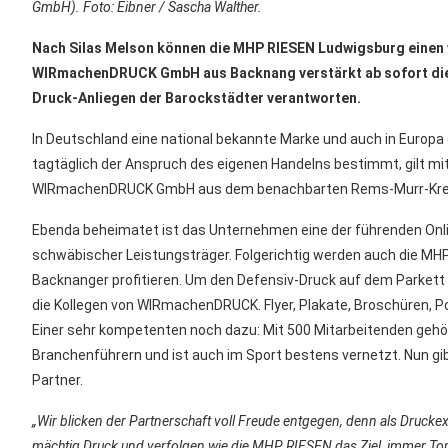
GmbH). Foto: Eibner / Sascha Walther.
Nach Silas Melson können die MHP RIESEN Ludwigsburg einen 
WIRmachenDRUCK GmbH aus Backnang verstärkt ab sofort die R
Druck-Anliegen der Barockstädter verantworten.
In Deutschland eine national bekannte Marke und auch in Europa
tagtäglich der Anspruch des eigenen Handelns bestimmt, gilt mit
WIRmachenDRUCK GmbH aus dem benachbarten Rems-Murr-Kre
Ebenda beheimatet ist das Unternehmen eine der führenden Onli
schwäbischer Leistungsträger. Folgerichtig werden auch die MHP
Backnanger profitieren. Um den Defensiv-Druck auf dem Parkett
die Kollegen von WIRmachenDRUCK. Flyer, Plakate, Broschüren,
Einer sehr kompetenten noch dazu: Mit 500 Mitarbeitenden gehör
Branchenführern und ist auch im Sport bestens vernetzt. Nun g
Partner.
„Wir blicken der Partnerschaft voll Freude entgegen, denn als Druck
mächtig Druck und verfolgen wie die MHP RIESEN das Ziel, immer Top