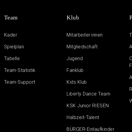
Team
Klub
P
Kader
Mitarbeiter:innen
T
Spielplan
Mitgliedschaft
A
Tabelle
Jugend
C
F
Team-Statistik
Fanklub
A
Team-Support
Kids Klub
R
Liberty Dance Team
W
KSK Junior RIESEN
Halbzeit-Talent
BÜRGER-Einlaufkinder