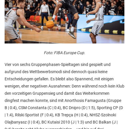
Foto: FIBA Europe Cup.
Vier von sechs Gruppenphasen-Spieltagen sind gespielt und
aufgrund des Wettbewerbsmodi sind dennoch quasi keine
Entscheidungen gefallen. Es bleibt also Spannend, mit einigen
wenigen, eher negativen Ausnahmen: Denn während noch kein Klub
den vorzeitigen Gruppensieg und damit das Weiterkommen
dingfest machen konnte, sind mit Anorthosis Famagusta (Gruppe
B | 0:4), CSM Constanta (C | 0:4), BC Dnipro (D | 1:5), Sporting CP (D
| 1:4), Rilski Sportist (F | 0:4), KB Trepça (H | 0:4), NHSZ-Szolnoki
Olajbanyasz (I | 0:4), BC Kutaisi 2010 (J | 1:3) und BC Balkan (J |