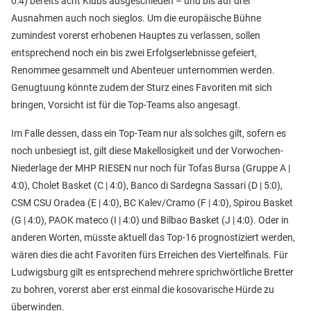
0:4) bereits acht Klubs ausgeschieden – und bis auf drei
Ausnahmen auch noch sieglos. Um die europäische Bühne
zumindest vorerst erhobenen Hauptes zu verlassen, sollen
entsprechend noch ein bis zwei Erfolgserlebnisse gefeiert,
Renommee gesammelt und Abenteuer unternommen werden.
Genugtuung könnte zudem der Sturz eines Favoriten mit sich
bringen, Vorsicht ist für die Top-Teams also angesagt.
Im Falle dessen, dass ein Top-Team nur als solches gilt, sofern es
noch unbesiegt ist, gilt diese Makellosigkeit und der Vorwochen-
Niederlage der MHP RIESEN nur noch für Tofas Bursa (Gruppe A |
4:0), Cholet Basket (C | 4:0), Banco di Sardegna Sassari (D | 5:0),
CSM CSU Oradea (E | 4:0), BC Kalev/Cramo (F | 4:0), Spirou Basket
(G | 4:0), PAOK mateco (I | 4:0) und Bilbao Basket (J | 4:0). Oder in
anderen Worten, müsste aktuell das Top-16 prognostiziert werden,
wären dies die acht Favoriten fürs Erreichen des Viertelfinals. Für
Ludwigsburg gilt es entsprechend mehrere sprichwörtliche Bretter
zu bohren, vorerst aber erst einmal die kosovarische Hürde zu
überwinden.