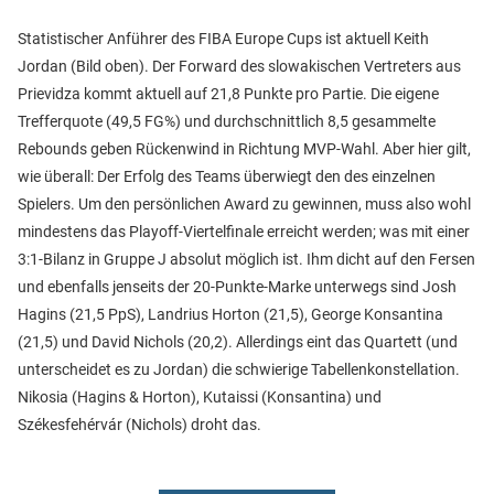
Statistischer Anführer des FIBA Europe Cups ist aktuell Keith
Jordan (Bild oben). Der Forward des slowakischen Vertreters aus
Prievidza kommt aktuell auf 21,8 Punkte pro Partie. Die eigene
Trefferquote (49,5 FG%) und durchschnittlich 8,5 gesammelte
Rebounds geben Rückenwind in Richtung MVP-Wahl. Aber hier gilt,
wie überall: Der Erfolg des Teams überwiegt den des einzelnen
Spielers. Um den persönlichen Award zu gewinnen, muss also wohl
mindestens das Playoff-Viertelfinale erreicht werden; was mit einer
3:1-Bilanz in Gruppe J absolut möglich ist. Ihm dicht auf den Fersen
und ebenfalls jenseits der 20-Punkte-Marke unterwegs sind Josh
Hagins (21,5 PpS), Landrius Horton (21,5), George Konsantina
(21,5) und David Nichols (20,2). Allerdings eint das Quartett (und
unterscheidet es zu Jordan) die schwierige Tabellenkonstellation.
Nikosia (Hagins & Horton), Kutaissi (Konsantina) und
Székesfehérvár (Nichols) droht das.