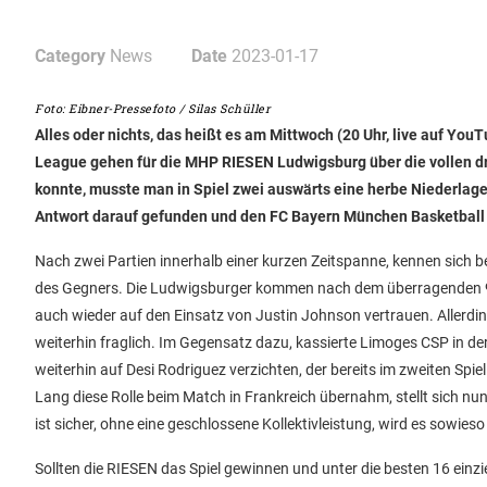
Category
News
Date
2023-01-17
Foto: Eibner-Pressefoto / Silas Schüller
Alles oder nichts, das heißt es am Mittwoch (20 Uhr, live auf Yo
League gehen für die MHP RIESEN Ludwigsburg über die vollen dre
konnte, musste man in Spiel zwei auswärts eine herbe Niederla
Antwort darauf gefunden und den FC Bayern München Basketball
Nach zwei Partien innerhalb einer kurzen Zeitspanne, kennen sic
des Gegners. Die Ludwigsburger kommen nach dem überragenden 96
auch wieder auf den Einsatz von Justin Johnson vertrauen. Allerdings
weiterhin fraglich. Im Gegensatz dazu, kassierte Limoges CSP in d
weiterhin auf Desi Rodriguez verzichten, der bereits im zweiten Spi
Lang diese Rolle beim Match in Frankreich übernahm, stellt sich nu
ist sicher, ohne eine geschlossene Kollektivleistung, wird es sowi
Sollten die RIESEN das Spiel gewinnen und unter die besten 16 einz