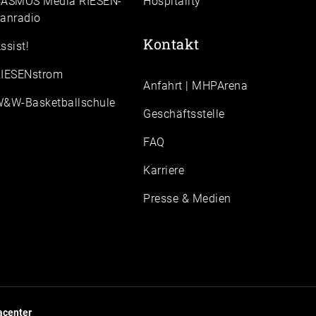
ASMOS Media RIESEN-
Hospitality
anradio
Kontakt
ssist!
IESENstrom
Anfahrt | MHPArena
&W-Basketballschule
Geschäftsstelle
FAQ
Karriere
Presse & Medien
center