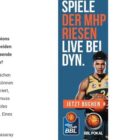
pions
heiden
ssende
n?
wächen
 können
iert,
 muss
olas
. Eines
tasaray