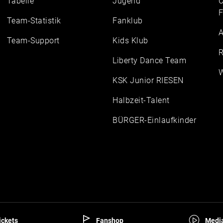
Tabelle
Jugend
C
F
Team-Statistik
Fanklub
A
Team-Support
Kids Klub
R
Liberty Dance Team
W
KSK Junior RIESEN
Halbzeit-Talent
BÜRGER-Einlaufkinder
ckets
Fanshop
Media