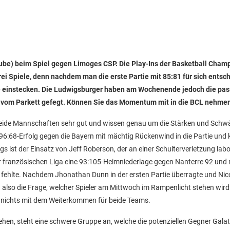
uTube) beim Spiel gegen Limoges CSP. Die Play-Ins der Basketball Cham
i Spiele, denn nachdem man die erste Partie mit 85:81 für sich entsc
ge einstecken. Die Ludwigsburger haben am Wochenende jedoch die pa
 vom Parkett gefegt. Können Sie das Momentum mit in die BCL nehme
h beide Mannschaften sehr gut und wissen genau um die Stärken und Sch
:68-Erfolg gegen die Bayern mit mächtig Rückenwind in die Partie und
 ist der Einsatz von Jeff Roberson, der an einer Schulterverletzung labor
er französischen Liga eine 93:105-Heimniederlage gegen Nanterre 92 und
el fehlte. Nachdem Jhonathan Dunn in der ersten Partie überragte und Nic
n also die Frage, welcher Spieler am Mittwoch im Rampenlicht stehen wird
eso nichts mit dem Weiterkommen für beide Teams.
iehen, steht eine schwere Gruppe an, welche die potenziellen Gegner Gala