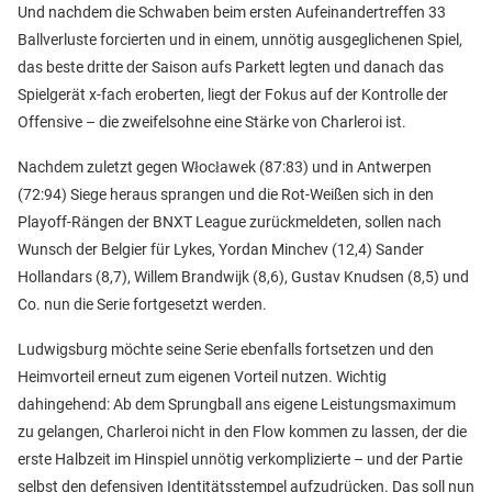
Und nachdem die Schwaben beim ersten Aufeinandertreffen 33
Ballverluste forcierten und in einem, unnötig ausgeglichenen Spiel,
das beste dritte der Saison aufs Parkett legten und danach das
Spielgerät x-fach eroberten, liegt der Fokus auf der Kontrolle der
Offensive – die zweifelsohne eine Stärke von Charleroi ist.
Nachdem zuletzt gegen Włocławek (87:83) und in Antwerpen
(72:94) Siege heraus sprangen und die Rot-Weißen sich in den
Playoff-Rängen der BNXT League zurückmeldeten, sollen nach
Wunsch der Belgier für Lykes, Yordan Minchev (12,4) Sander
Hollandars (8,7), Willem Brandwijk (8,6), Gustav Knudsen (8,5) und
Co. nun die Serie fortgesetzt werden.
Ludwigsburg möchte seine Serie ebenfalls fortsetzen und den
Heimvorteil erneut zum eigenen Vorteil nutzen. Wichtig
dahingehend: Ab dem Sprungball ans eigene Leistungsmaximum
zu gelangen, Charleroi nicht in den Flow kommen zu lassen, der die
erste Halbzeit im Hinspiel unnötig verkomplizierte – und der Partie
selbst den defensiven Identitätsstempel aufzudrücken. Das soll nun