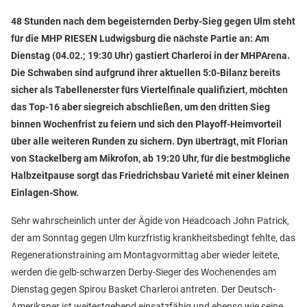
48 Stunden nach dem begeisternden Derby-Sieg gegen Ulm steht
für die MHP RIESEN Ludwigsburg die nächste Partie an: Am
Dienstag (04.02.; 19:30 Uhr) gastiert Charleroi in der MHPArena.
Die Schwaben sind aufgrund ihrer aktuellen 5:0-Bilanz bereits
sicher als Tabellenerster fürs Viertelfinale qualifiziert, möchten
das Top-16 aber siegreich abschließen, um den dritten Sieg
binnen Wochenfrist zu feiern und sich den Playoff-Heimvorteil
über alle weiteren Runden zu sichern. Dyn überträgt, mit Florian
von Stackelberg am Mikrofon, ab 19:20 Uhr, für die bestmögliche
Halbzeitpause sorgt das Friedrichsbau Varieté mit einer kleinen
Einlagen-Show.
Sehr wahrscheinlich unter der Ägide von Headcoach John Patrick,
der am Sonntag gegen Ulm kurzfristig krankheitsbedingt fehlte, das
Regenerationstraining am Montagvormittag aber wieder leitete,
werden die gelb-schwarzen Derby-Sieger des Wochenendes am
Dienstag gegen Spirou Basket Charleroi antreten. Der Deutsch-
Amerikaner ist weitestgehend einsatzfähig und ebenso wie seine