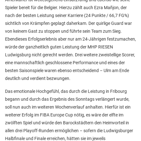
Spieler bereit für die Belgier. Hierzu zählt auch Ezra Mañjon, der
nach der besten Leistung seiner Karriere (24 Punkte / 66,7 FG%)
sichtlich von Krämpfen geplagt daherkam. Der quirlige Guard war
von keinem Gast zu stoppen und führte sein Team zum Sieg.
Ebendieses Erfolgserlebnis aber nur am 24-Jährigen festzumachen,
würde der ganzheitlich guten Leistung der MHP RIESEN
Ludwigsburg nicht gerecht werden. Drei weitere zweistellige Scorer,
eine mannschaftlich geschlossene Performance und eines der
besten Saisonspiele waren ebenso entscheidend – Ulm am Ende
deutlich und verdient bezwungen.
Das emotionale Hochgefühl, das durch die Leistung in Fribourg
begann und durch das Ergebnis des Sonntags verlängert wurde,
soll nun auch im weiteren Wochenverlauf anhalten. Hierfür ist ein
weiterer Erfolg im FIBA Europe Cup nötig, es wäre der elfte im
zwölften Spiel und würde den Barockstädtern den Heimvorteil in
allen drei Playoff-Runden ermöglichen – sofern die Ludwigsburger
Halbfinale und Finale erreichen, hätten sie im jeweils