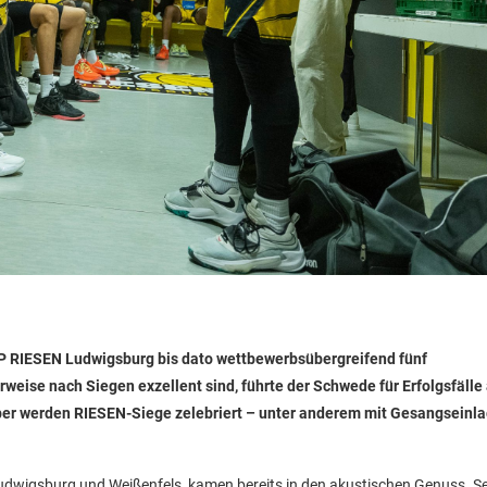
HP RIESEN Ludwigsburg bis dato wettbewerbsübergreifend fünf
eise nach Siegen exzellent sind, führte der Schwede für Erfolgsfälle
mber werden RIESEN-Siege zelebriert – unter anderem mit Gesangseinl
 Ludwigsburg und Weißenfels, kamen bereits in den akustischen Genuss. S