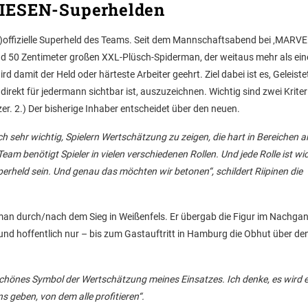
RIESEN-Superhelden
in-)offizielle Superheld des Teams. Seit dem Mannschaftsabend bei ‚MARVE
und 50 Zentimeter großen XXL-Plüsch-Spiderman, der weitaus mehr als ein
d damit der Held oder härteste Arbeiter geehrt. Ziel dabei ist es, Geleiste
irekt für jedermann sichtbar ist, auszuzeichnen. Wichtig sind zwei Kriteri
er. 2.) Der bisherige Inhaber entscheidet über den neuen.
uch sehr wichtig, Spielern Wertschätzung zu zeigen, die hart in Bereichen a
n Team benötigt Spieler in vielen verschiedenen Rollen. Und jede Rolle ist wi
uperheld sein. Und genau das möchten wir betonen“, schildert Riipinen die
rman durch/nach dem Sieg in Weißenfels. Er übergab die Figur im Nachga
nd hoffentlich nur – bis zum Gastauftritt in Hamburg die Obhut über de
 schönes Symbol der Wertschätzung meines Einsatzes. Ich denke, es wird 
geben, von dem alle profitieren“.