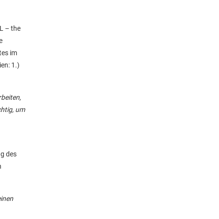
L – the
e
tes im
en: 1.)
rbeiten,
chtig, um
ng des
n
einen