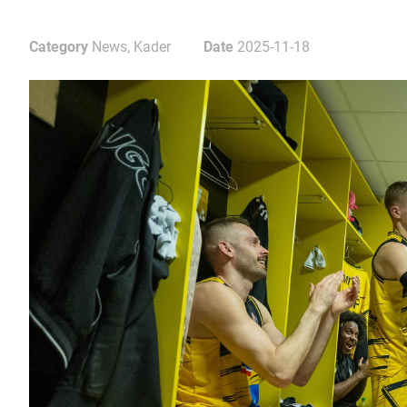
Category
News, Kader
Date
2025-11-18