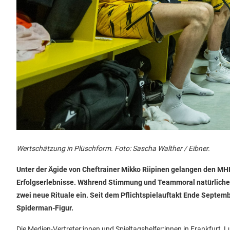
Wertschätzung in Plüschform. Foto: Sascha Walther / Eibner.
Unter der Ägide von Cheftrainer Mikko Riipinen gelangen den M
Erfolgserlebnisse. Während Stimmung und Teammoral natürlicherw
zwei neue Rituale ein. Seit dem Pflichtspielauftakt Ende Septe
Spiderman-Figur.
Die Medien-Vertreter:innen und Spieltagshelfer:innen in Frankfurt,