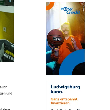
 auch
agen und
eit dem