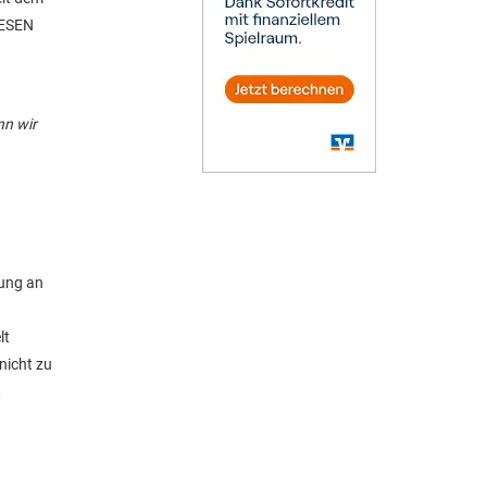
IESEN
nn wir
lung an
lt
nicht zu
t