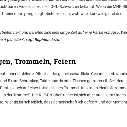
sichtbaren Videos ist es allen Gelb-Schwarzen bekannt: Wenn die MHP R
e Kabinenparty angesagt. Nicht exzessiv, wohl aber kurzweilig und der
rbeiten hart und bereiten sich eine lange Zeit auf eine Partie vor. Also: We
ent genießen“, sagt
Riipinen
dazu.
gen, Trommeln, Feiern
eptember etablierte, Ritual ist der gemeinschaftliche Gesang: In Abwand
n und B) auf Schränken, Taktikboards oder Tischen getrommelt. Seit dem
rates auch auf einer tatsächlichen Trommel. In seinem Idealfall tromme
gut an der Trommel“. Der RIESEN-Cheftrainer ist sich aber auch zum Singen 
. Wichtig ist schließlich, dass gemeinschaftlich gefeiert und der Momen