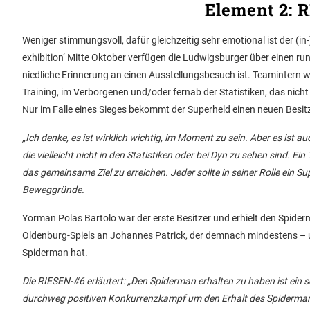
Element 2: 
Weniger stimmungsvoll, dafür gleichzeitig sehr emotional ist der (
exhibition‘ Mitte Oktober verfügen die Ludwigsburger über einen r
niedliche Erinnerung an einen Ausstellungsbesuch ist. Teamintern wir
Training, im Verborgenen und/oder fernab der Statistiken, das nicht d
Nur im Falle eines Sieges bekommt der Superheld einen neuen Besitz
„Ich denke, es ist wirklich wichtig, im Moment zu sein. Aber es ist a
die vielleicht nicht in den Statistiken oder bei Dyn zu sehen sind. Ei
das gemeinsame Ziel zu erreichen. Jeder sollte in seiner Rolle ein S
Beweggründe.
Yorman Polas Bartolo war der erste Besitzer und erhielt den Spide
Oldenburg-Spiels an Johannes Patrick, der demnach mindestens – u
Spiderman hat.
Die RIESEN-#6 erläutert: „Den Spiderman erhalten zu haben ist ein
durchweg positiven Konkurrenzkampf um den Erhalt des Spidermans 