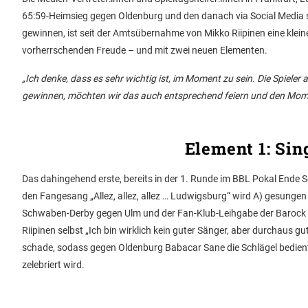
65:59-Heimsieg gegen Oldenburg und den danach via Social Media 
gewinnen, ist seit der Amtsübernahme von Mikko Riipinen eine klein
vorherrschenden Freude – und mit zwei neuen Elementen.
„Ich denke, dass es sehr wichtig ist, im Moment zu sein. Die Spieler a
gewinnen, möchten wir das auch entsprechend feiern und den Mom
Element 1: Sin
Das dahingehend erste, bereits in der 1. Runde im BBL Pokal Ende S
den Fangesang „Allez, allez, allez … Ludwigsburg“ wird A) gesunge
Schwaben-Derby gegen Ulm und der Fan-Klub-Leihgabe der Barock Pi
Riipinen selbst „Ich bin wirklich kein guter Sänger, aber durchaus 
schade, sodass gegen Oldenburg Babacar Sane die Schlägel bediente
zelebriert wird.