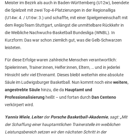
Meister im Bezirk als auch in Baden-Württemberg (U12w), beendete
die Spielzeit mit zwei Top-4-Platzierungen in der Regionalliga
(U14w: 4. / U16w: 3.) und schaffte, mit einer Spielgemeinschaft mit
dem RegioTeam Stuttgart, unlängst die unmittelbare Rückkehr in
die Weibliche Nachwuchs-Basketball Bundesliga (WNBL). In
Kurzform: Das war schon ziemlich gut, was die Gelb-Schwarzen
leisteten.
Für diese Erfolge waren zahlreiche Menschen verantwortlich:
Spielerinnen, Trainer:innen, Helfer:innen, Eltern, … und in jederlei
Hinsicht sehr viel Ehrenamt. Dieses bleibt weiterhin eine absolute
Säule im Ludwigsburger Basketball. Nun kommt noch eine
weitere,
angestrebte Säule
hinzu, die da
Hauptamt und
Professionalisierung
heißt – und fortan durch
Dan Centeno
verkörpert wird.
Yannis Wiele
,
Leiter
der
Porsche Basketball-Akademie
, sagt: „Mit
der Schaffung einer hauptamtlichen Trainerstelle im weiblichen
Leistungsbereich setzen wir den nächsten Schritt in der