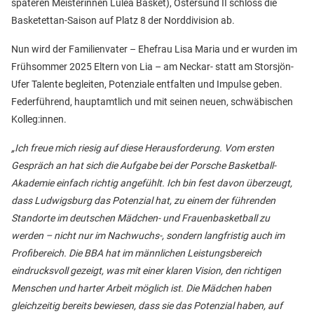
späteren Meisterinnen Luleå Basket), Östersund II schloss die
Basketettan-Saison auf Platz 8 der Norddivision ab.
Nun wird der Familienvater – Ehefrau Lisa Maria und er wurden im
Frühsommer 2025 Eltern von Lia – am Neckar- statt am Storsjön-
Ufer Talente begleiten, Potenziale entfalten und Impulse geben.
Federführend, hauptamtlich und mit seinen neuen, schwäbischen
Kolleg:innen.
„Ich freue mich riesig auf diese Herausforderung. Vom ersten
Gespräch an hat sich die Aufgabe bei der Porsche Basketball-
Akademie einfach richtig angefühlt. Ich bin fest davon überzeugt,
dass Ludwigsburg das Potenzial hat, zu einem der führenden
Standorte im deutschen Mädchen- und Frauenbasketball zu
werden – nicht nur im Nachwuchs-, sondern langfristig auch im
Profibereich. Die BBA hat im männlichen Leistungsbereich
eindrucksvoll gezeigt, was mit einer klaren Vision, den richtigen
Menschen und harter Arbeit möglich ist. Die Mädchen haben
gleichzeitig bereits bewiesen, dass sie das Potenzial haben, auf