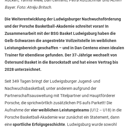
Rückert, Yannis Wiele, Dan Centeno, Petra Kutzschmar und Achim
Bayer. Foto: Atréju Britsch.
Die Weiterentwicklung der Ludwigsburger Nachwuchsförderung
und der Porsche Basketball-Akademie schreitet voran! In
Zusammenarbeit mit der BSG Basket Ludwigsburg haben die
Gelb-Schwarzen die angestrebte Vollzeitstelle im weiblichen
Leistungsbereich geschaffen – und in Dan Centeno einen idealen
Trainer für ebendiese gefunden. Der 37-Jährige wechselt von
Östersund Basket in die Barockstadt und hat einen Vertrag bis
2028 unterzeichnet.
Seit 349 Tagen bringt der Ludwigsburger Jugend- und
Nachwuchsbasketball, unter anderem aufgrund der
Partnerschaftsausweitung mit Titelpartner und Hauptförderer
Porsche, die sprichwörtlich zusätzlichen PS aufs Parkett! Die
Aufnahme der
vier weiblichen Leistungsteams
(U12 – U18) in die
Porsche Basketball-Akademie war zunächst ein Statement, dann
eine
sportliche Erfolgsgeschichte
. Ludwigsburg wurde sowohl