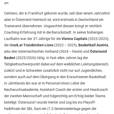
an.
Centeno, der in Frankfurt geboren wurde, seit über einem Jahrzehnt
aber in Österreich heimisch ist, wird erstmals in Deutschland ein
Traineramt übernehmen. Ungeachtet dessen bringt er reichlich
Coaching-Erfahrung mit in die Barockstadt. In seiner bisherigen
Laufbahn war der 37-Jährige für die
Vienna Capitals
(2022/2023),
die d
ruck.at Traiskirchen Lions
(2022 – 2025),
Basketball Austria
,
also den österreichischen Verband (2024 – heute) und
Östersund
Basket
(2025/2026) tätig. In fast allen Jahren lag der
Tätigkeitsschwerpunkt dabei auf dem weiblichen Leistungsbereich,
zuletzt und in Schweden zusätzlich nicht nur auf Jugendlichen,
sondern auch auf dem Übergang in den Erwachsenen-Basketball.
In Jämtlands län war er in Personal-Union Leiter der
Nachwuchsakademie, Assistant Coach der ersten und Headcoach
der zweiten Mannschaft und folgerichtig am Erfolg beider Teams
beteiligt: Östersund I wurde Vierter und zog bis ins Playoff-
Halbfinale der SBL Dam ein (1:2-Serienniederlage gegen die