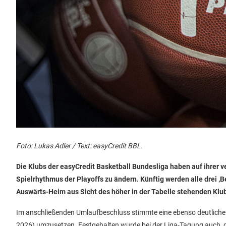
Foto: Lukas Adler / Text: easyCredit BBL.
Die Klubs der easyCredit Basketball Bundesliga haben auf ihrer
Spielrhythmus der Playoffs zu ändern. Künftig werden alle drei 
Auswärts-Heim aus Sicht des höher in der Tabelle stehenden Klub
Im anschließenden Umlaufbeschluss stimmte eine ebenso deutliche Me
2026) umzusetzen. Festgehalten wurde bei der Liga-Tagung auch, d