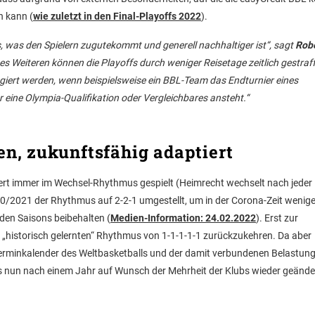
n kann (
wie zuletzt in den Final-Playoffs 2022
).
 was den Spielern zugutekommt und generell nachhaltiger ist“, sagt
Rob
Des Weiteren können die Playoffs durch weniger Reisetage zeitlich gestraf
giert werden, wenn beispielsweise ein BBL-Team das Endturnier eines
 eine Olympia-Qualifikation oder Vergleichbares ansteht.“
n, zukunftsfähig adaptiert
rt immer im Wechsel-Rhythmus gespielt (Heimrecht wechselt nach jeder P
0/2021 der Rhythmus auf 2-2-1 umgestellt, um in der Corona-Zeit wenige
nden Saisons beibehalten (
Medien-Information: 24.02.2022
). Erst zur
„historisch gelernten“ Rhythmus von 1-1-1-1-1 zurückzukehren. Da aber
erminkalender des Weltbasketballs und der damit verbundenen Belastung 
ies nun nach einem Jahr auf Wunsch der Mehrheit der Klubs wieder geände