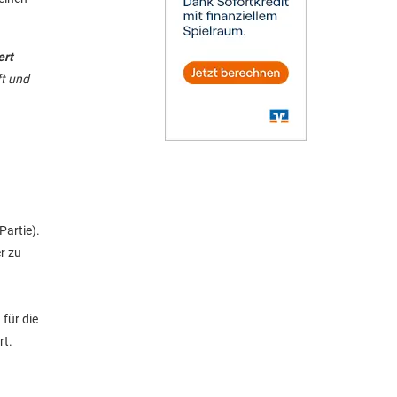
ert
ft und
artie).
r zu
für die
rt.