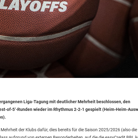
 vergangenen Liga-Tagung mit deutlicher Mehrheit beschlossen, den
‚Best-of-5‘-Runden wieder im Rhythmus 2-2-1 gespielt (Heim-Heim-Ausw
s).
hrheit der Klubs dafür, dies bereits für die Saison 2025/2026 (also die
ass aufgrund von externen Besonderheiten, auf die die easyCredit BBL k