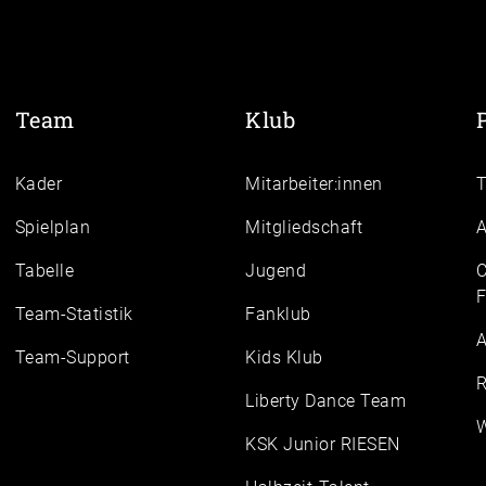
Team
Klub
Kader
Mitarbeiter:innen
Spielplan
Mitgliedschaft
A
Tabelle
Jugend
C
F
Team-Statistik
Fanklub
A
Team-Support
Kids Klub
R
Liberty Dance Team
W
KSK Junior RIESEN