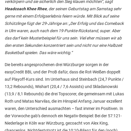
verkörpern und sie sicherlich den Sieg klauen möchten“, sagt
Headcoach Khee Rhee
, der seinen Geburtstag am Samstag sehr
gerne mit einem Erfolgserlebnis feiern würde. Mit Blick auf seine
Schützlinge fügt der 29-Jährige an: „Der Erfolg und das Comeback
in Ulm waren, auch nach dem 19-Punkte-Rückstand, super. Aber
das darf kein Musterbeispiel für uns sein. Viel eher müssen wir ab
den ersten Sekunden konzentriert sein und nicht nur eine Halbzeit
Basketball spielen. Das wäre wichtig.“
Die bereits angesprochenen drei Würzburger sorgen in der
easyCredit BBL und der ProB dafür, dass die Rot-Weißen doppelt
auf Playoff-Kurs sind. Im Unterhaus sind Steinbach (24,7 Punkte /
13,2 Rebounds), Wishart (20,4 / 7,6 Assists) und Skladanowski
(13,9 / 8,1 Rebounds) die drei Topscorer, die gemeinsam mit Lukas
Roth und Matas Narvilas, die im Hinspiel Anfang Januar exzellent
waren, den Unterschied ausmachten – fast immer im Positiven. In
der Vorwoche gab’s dennoch ein Negativ-Beispiel: Bei der 57:121-
Niederlage in Köln war Würzburg, gecoacht von Alex King,
chancenlos. Nichtdestotrotz ist die 10:10-Bilanz für den (noch)