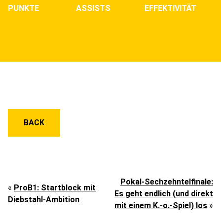
PUNKTE
ASSISTS
EFFEKTIVITÄT
BACK
Pokal-Sechzehntelfinale:
«
ProB1: Startblock mit
Es geht endlich (und direkt
Diebstahl-Ambition
mit einem K.-o.-Spiel) los
»