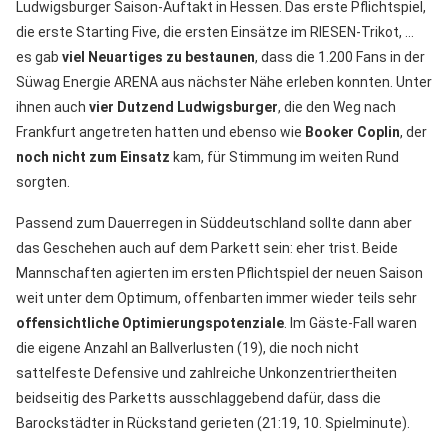
Ludwigsburger Saison-Auftakt in Hessen. Das erste Pflichtspiel,
die erste Starting Five, die ersten Einsätze im RIESEN-Trikot, …
es gab
viel Neuartiges zu bestaunen
, dass die 1.200 Fans in der
Süwag Energie ARENA aus nächster Nähe erleben konnten. Unter
ihnen auch
vier Dutzend Ludwigsburger
, die den Weg nach
Frankfurt angetreten hatten und ebenso wie
Booker Coplin
, der
noch nicht zum Einsatz
kam, für Stimmung im weiten Rund
sorgten.
Passend zum Dauerregen in Süddeutschland sollte dann aber
das Geschehen auch auf dem Parkett sein: eher trist. Beide
Mannschaften agierten im ersten Pflichtspiel der neuen Saison
weit unter dem Optimum, offenbarten immer wieder teils sehr
offensichtliche Optimierungspotenziale
. Im Gäste-Fall waren
die eigene Anzahl an Ballverlusten (19), die noch nicht
sattelfeste Defensive und zahlreiche Unkonzentriertheiten
beidseitig des Parketts ausschlaggebend dafür, dass die
Barockstädter in Rückstand gerieten (21:19, 10. Spielminute).