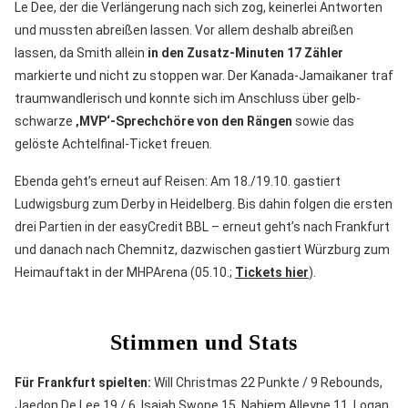
Le Dee, der die Verlängerung nach sich zog, keinerlei Antworten
und mussten abreißen lassen. Vor allem deshalb abreißen
lassen, da Smith allein
in den Zusatz-Minuten 17 Zähler
markierte und nicht zu stoppen war. Der Kanada-Jamaikaner traf
traumwandlerisch und konnte sich im Anschluss über gelb-
schwarze
‚MVP‘-Sprechchöre von den Rängen
sowie das
gelöste Achtelfinal-Ticket freuen.
Ebenda geht’s erneut auf Reisen: Am 18./19.10. gastiert
Ludwigsburg zum Derby in Heidelberg. Bis dahin folgen die ersten
drei Partien in der easyCredit BBL – erneut geht’s nach Frankfurt
und danach nach Chemnitz, dazwischen gastiert Würzburg zum
Heimauftakt in der MHPArena (05.10.;
Tickets hier
).
Stimmen und Stats
Für Frankfurt spielten:
Will Christmas 22 Punkte / 9 Rebounds,
Jaedon De Lee 19 / 6, Isaiah Swope 15, Nahiem Alleyne 11, Logan