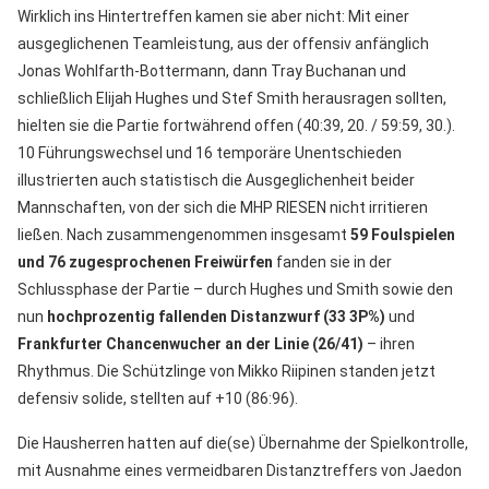
Wirklich ins Hintertreffen kamen sie aber nicht: Mit einer
ausgeglichenen Teamleistung, aus der offensiv anfänglich
Jonas Wohlfarth-Bottermann, dann Tray Buchanan und
schließlich Elijah Hughes und Stef Smith herausragen sollten,
hielten sie die Partie fortwährend offen (40:39, 20. / 59:59, 30.).
10 Führungswechsel und 16 temporäre Unentschieden
illustrierten auch statistisch die Ausgeglichenheit beider
Mannschaften, von der sich die MHP RIESEN nicht irritieren
ließen. Nach zusammengenommen insgesamt
59 Foulspielen
und 76 zugesprochenen Freiwürfen
fanden sie in der
Schlussphase der Partie – durch Hughes und Smith sowie den
nun
hochprozentig fallenden Distanzwurf (33 3P%)
und
Frankfurter Chancenwucher an der Linie (26/41)
– ihren
Rhythmus. Die Schützlinge von Mikko Riipinen standen jetzt
defensiv solide, stellten auf +10 (86:96).
Die Hausherren hatten auf die(se) Übernahme der Spielkontrolle,
mit Ausnahme eines vermeidbaren Distanztreffers von Jaedon