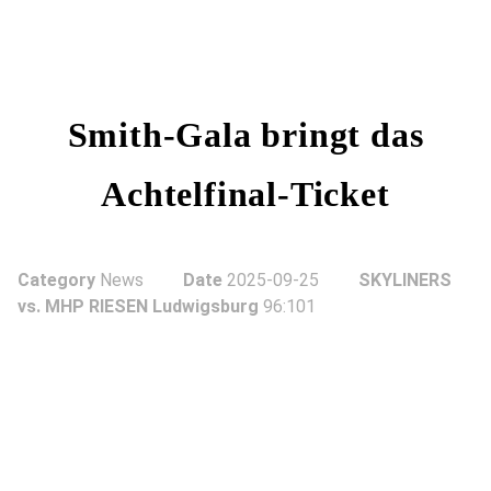
Smith-Gala bringt das
Achtelfinal-Ticket
Category
News
Date
2025-09-25
SKYLINERS
vs. MHP RIESEN Ludwigsburg
96:101