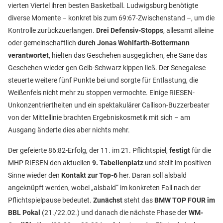
vierten Viertel ihren besten Basketball. Ludwigsburg benötigte
diverse Momente – konkret bis zum 69:67-Zwischenstand –, um die
Kontrolle zurückzuerlangen.
Drei Defensiv-Stopps
, allesamt alleine
oder gemeinschaftlich
durch Jonas Wohlfarth-Bottermann
verantwortet
, hielten das Geschehen ausgeglichen, ehe Sane das
Geschehen wieder gen Gelb-Schwarz kippen ließ. Der Senegalese
steuerte weitere fünf Punkte bei und sorgte für Entlastung, die
Weißenfels nicht mehr zu stoppen vermochte. Einige RIESEN-
Unkonzentriertheiten und ein spektakulärer Callison-Buzzerbeater
von der Mittellinie brachten Ergebniskosmetik mit sich – am
Ausgang änderte dies aber nichts mehr.
Der gefeierte 86:82-Erfolg, der 11. im 21. Pflichtspiel,
festigt
für die
MHP RIESEN den aktuellen
9. Tabellenplatz
und stellt im positiven
Sinne wieder den
Kontakt zur Top-6
her. Daran soll alsbald
angeknüpft werden, wobei „alsbald“ im konkreten Fall nach der
Pflichtspielpause bedeutet.
Zunächst
steht das
BMW TOP FOUR im
BBL Pokal
(21./22.02.) und danach die nächste Phase der
WM-