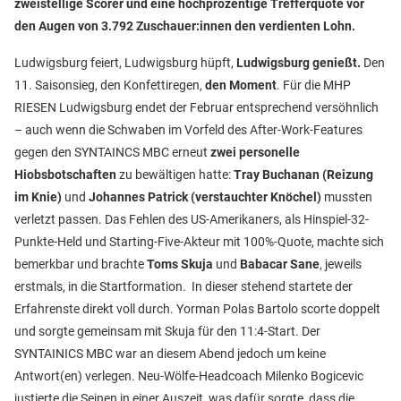
zweistellige Scorer und eine hochprozentige Trefferquote vor
den Augen von 3.792 Zuschauer:innen den verdienten Lohn.
Ludwigsburg feiert, Ludwigsburg hüpft,
Ludwigsburg genießt.
Den
11. Saisonsieg, den Konfettiregen,
den Moment
. Für die MHP
RIESEN Ludwigsburg endet der Februar entsprechend versöhnlich
– auch wenn die Schwaben im Vorfeld des After-Work-Features
gegen den SYNTAINCS MBC erneut
zwei personelle
Hiobsbotschaften
zu bewältigen hatte:
Tray Buchanan (Reizung
im Knie)
und
Johannes Patrick (verstauchter Knöchel)
mussten
verletzt passen. Das Fehlen des US-Amerikaners, als Hinspiel-32-
Punkte-Held und Starting-Five-Akteur mit 100%-Quote, machte sich
bemerkbar und brachte
Toms Skuja
und
Babacar Sane
, jeweils
erstmals, in die Startformation. In dieser stehend startete der
Erfahrenste direkt voll durch. Yorman Polas Bartolo scorte doppelt
und sorgte gemeinsam mit Skuja für den 11:4-Start. Der
SYNTAINICS MBC war an diesem Abend jedoch um keine
Antwort(en) verlegen. Neu-Wölfe-Headcoach Milenko Bogicevic
justierte die Seinen in einer Auszeit, was dafür sorgte, dass die