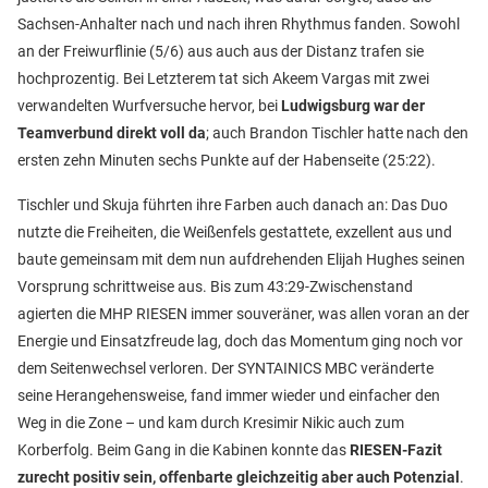
Sachsen-Anhalter nach und nach ihren Rhythmus fanden. Sowohl
an der Freiwurflinie (5/6) aus auch aus der Distanz trafen sie
hochprozentig. Bei Letzterem tat sich Akeem Vargas mit zwei
verwandelten Wurfversuche hervor, bei
Ludwigsburg war der
Teamverbund direkt voll da
; auch Brandon Tischler hatte nach den
ersten zehn Minuten sechs Punkte auf der Habenseite (25:22).
Tischler und Skuja führten ihre Farben auch danach an: Das Duo
nutzte die Freiheiten, die Weißenfels gestattete, exzellent aus und
baute gemeinsam mit dem nun aufdrehenden Elijah Hughes seinen
Vorsprung schrittweise aus. Bis zum 43:29-Zwischenstand
agierten die MHP RIESEN immer souveräner, was allen voran an der
Energie und Einsatzfreude lag, doch das Momentum ging noch vor
dem Seitenwechsel verloren. Der SYNTAINICS MBC veränderte
seine Herangehensweise, fand immer wieder und einfacher den
Weg in die Zone – und kam durch Kresimir Nikic auch zum
Korberfolg. Beim Gang in die Kabinen konnte das
RIESEN-Fazit
zurecht positiv sein, offenbarte gleichzeitig aber auch Potenzial
.