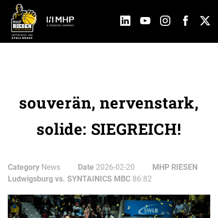
souverän, nervenstark,
solide: SIEGREICH!
Category
News
Date
2026-02-20
MHP RIESEN
Ludwigsburg vs. SYNTAINICS MBC
86:82