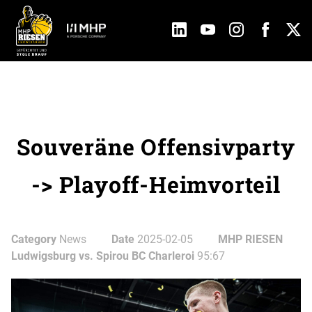
Souveräne Offensivparty
-> Playoff-Heimvorteil
Category
News
Date
2025-02-05
MHP RIESEN
Ludwigsburg vs. Spirou BC Charleroi
95:67