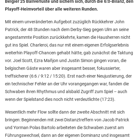
Belgier 25 Ballverluste und sichern sich, durch die 6:0-Bilanz, den
Playoff-Heimvorteil über alle weiteren Runden.
Mit einem unveränderten Aufgebot zuzüglich Rückkehrer John
Patrick, der 48 Stunden nach dem Derby-Sieg gegen Ulm an seine
angestammte Position zurückkehrte, kamen die Hausherren nicht
gut ins Spiel. Charleroi, das nur mit einem eigenen Erfolgserlebnis
weiterhin Playoff-Chancen gehabt hätte, gab zunächst die Taktung
vor. Joel Scott, Ezra Mañjon und Justin Simon gingen voran, die
belgischen Gäste waren aber insgesamt besser, fokussierter,
treffsicherer (6:6 / 9:12 / 15:20). Erst nach einer Neujustierung, der
ein technischer Fehler an der Uhr vorangegangen war, fanden die
Schwaben ihren Rhythmus und alsbald Zugriff zum Spiel – auch
wenn der Spielstand dies noch nicht verdeutlichte (17:23).
Wesentlich mehr Flow sollte dann der zweite Abschnitt mit sich
bringen: Beginnenden mit zwei Distanztreffern von Jacob Patrick
und Yorman Polas Bartolo arbeiteten die Schwaben zuerst am
Führungswechsel, dann an der eigenen Dominanz und insgesamt