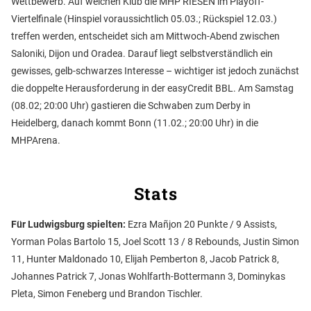
Wettbewerb. Auf welchen Klub die MHP RIESEN im Playoff-
Viertelfinale (Hinspiel voraussichtlich 05.03.; Rückspiel 12.03.)
treffen werden, entscheidet sich am Mittwoch-Abend zwischen
Saloniki, Dijon und Oradea. Darauf liegt selbstverständlich ein
gewisses, gelb-schwarzes Interesse – wichtiger ist jedoch zunächst
die doppelte Herausforderung in der easyCredit BBL. Am Samstag
(08.02; 20:00 Uhr) gastieren die Schwaben zum Derby in
Heidelberg, danach kommt Bonn (11.02.; 20:00 Uhr) in die
MHPArena.
Stats
Für Ludwigsburg spielten:
Ezra Mañjon 20 Punkte / 9 Assists,
Yorman Polas Bartolo 15, Joel Scott 13 / 8 Rebounds, Justin Simon
11, Hunter Maldonado 10, Elijah Pemberton 8, Jacob Patrick 8,
Johannes Patrick 7, Jonas Wohlfarth-Bottermann 3, Dominykas
Pleta, Simon Feneberg und Brandon Tischler.