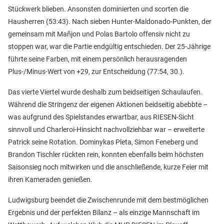
Stückwerk blieben. Ansonsten dominierten und scorten die
Hausherren (53:43). Nach sieben Hunter-Maldonado-Punkten, der
gemeinsam mit Mañjon und Polas Bartolo offensiv nicht zu
stoppen war, war die Partie endgültig entschieden. Der 25-Jährige
führte seine Farben, mit einem persönlich herausragenden
Plus-/Minus-Wert von +29, zur Entscheidung (77:54, 30.).
Das vierte Viertel wurde deshalb zum beidseitigen Schaulaufen.
Während die Stringenz der eigenen Aktionen beidseitig abebbte –
was aufgrund des Spielstandes erwartbar, aus RIESEN-Sicht
sinnvoll und Charleroi-Hinsicht nachvollziehbar war – erweiterte
Patrick seine Rotation. Dominykas Pleta, Simon Feneberg und
Brandon Tischler rückten rein, konnten ebenfalls beim höchsten
Saisonsieg noch mitwirken und die anschließende, kurze Feier mit
ihren Kameraden genießen.
Ludwigsburg beendet die Zwischenrunde mit dem bestmöglichen
Ergebnis und der perfekten Bilanz – als einzige Mannschaft im