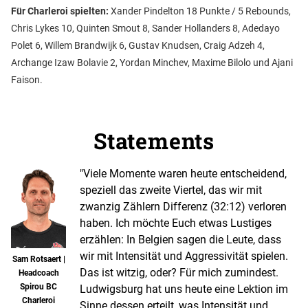
Für Charleroi spielten:
Xander Pindelton 18 Punkte / 5 Rebounds,
Chris Lykes 10, Quinten Smout 8, Sander Hollanders 8, Adedayo
Polet 6, Willem Brandwijk 6, Gustav Knudsen, Craig Adzeh 4,
Archange Izaw Bolavie 2, Yordan Minchev, Maxime Bilolo und Ajani
Faison.
Statements
"Viele Momente waren heute entscheidend,
speziell das zweite Viertel, das wir mit
zwanzig Zählern Differenz (32:12) verloren
haben. Ich möchte Euch etwas Lustiges
erzählen: In Belgien sagen die Leute, dass
wir mit Intensität und Aggressivität spielen.
Sam Rotsaert |
Das ist witzig, oder? Für mich zumindest.
Headcoach
Spirou BC
Ludwigsburg hat uns heute eine Lektion im
Charleroi
Sinne dessen erteilt, was Intensität und