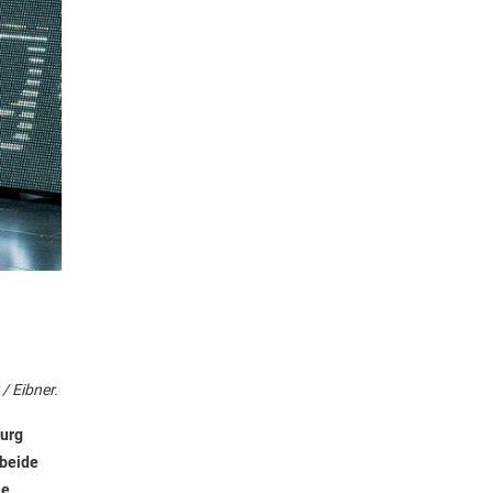
/ Eibner.
burg
 beide
ie