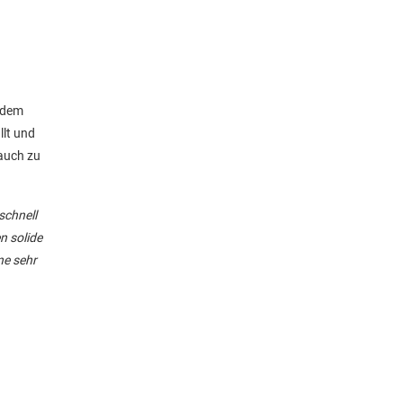
s dem
llt und
auch zu
schnell
n solide
ne sehr