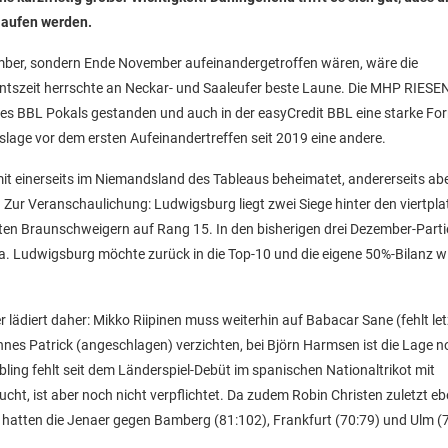
laufen werden.
mber, sondern Ende November aufeinandergetroffen wären, wäre die
ntszeit herrschte an Neckar- und Saaleufer beste Laune. Die MHP RIESE
e des BBL Pokals gestanden und auch in der easyCredit BBL eine starke Fo
slage vor dem ersten Aufeinandertreffen seit 2019 eine andere.
amit einerseits im Niemandsland des Tableaus beheimatet, andererseits abe
Zur Veranschaulichung: Ludwigsburg liegt zwei Siege hinter den viertpla
eten Braunschweigern auf Rang 15. In den bisherigen drei Dezember-Part
na. Ludwigsburg möchte zurück in die Top-10 und die eigene 50%-Bilanz w
lädiert daher: Mikko Riipinen muss weiterhin auf Babacar Sane (fehlt le
nnes Patrick (angeschlagen) verzichten, bei Björn Harmsen ist die Lage 
bling fehlt seit dem Länderspiel-Debüt im spanischen Nationaltrikot mit
ht, ist aber noch nicht verpflichtet. Da zudem Robin Christen zuletzt eb
hatten die Jenaer gegen Bamberg (81:102), Frankfurt (70:79) und Ulm (