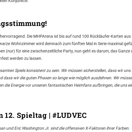
kein Konjunktiv.
agsstimmung!
en hervorragend. Die MHPArena ist bis auf rund 100 Rückläufer-Karten au
hwarze Wohnzimmer wird demnach zum fünften Mal in Serie maximal gefü
(nur) für eine zwischenzeitliche Party, nun geht es darum, das Ganze 
nfest werden zu lassen.
amten Spiels konsistent zu sein. Wir müssen sicherstellen, dass wir uns 
nd dass wir die guten Phasen so lange wie möglich ausdehnen. Wir müsse
n die Energie vor unseren fantastischen Heimfans aufbringen, die uns ei
 12. Spieltag | #LUDVEC
an und Eric Washington Jr. sind die offensiven X-Faktoren ihrer Farben.