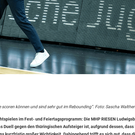
ine scoren können und sind sehr gut im Rebounding“. Foto: Sascha Walther 
lichtspielen im Fest- und Feiertagsprogramm: Die MHP RIESEN Ludwigs
 Duell gegen den thüringischen Aufsteiger ist, aufgrund dessen, dass
 kurzfristig großer Wichtigkeit. Dahingehend trifft es sich gut, dass d