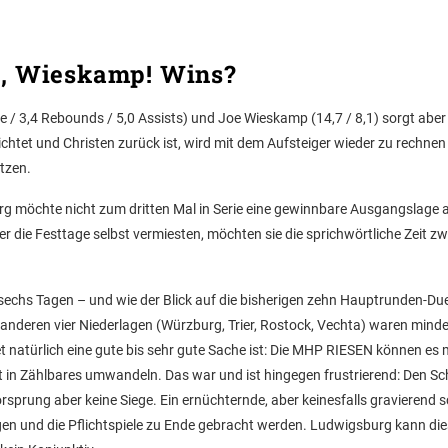
, Wieskamp! Wins?
/ 3,4 Rebounds / 5,0 Assists) und Joe Wieskamp (14,7 / 8,1) sorgt aber 
ichtet und Christen zurück ist, wird mit dem Aufsteiger wieder zu rechnen 
tzen.
burg möchte nicht zum dritten Mal in Serie eine gewinnbare Ausgangslage
 die Festtage selbst vermiesten, möchten sie die sprichwörtliche Zeit z
n sechs Tagen – und wie der Blick auf die bisherigen zehn Hauptrunden-Duel
anderen vier Niederlagen (Würzburg, Trier, Rostock, Vechta) waren mind
t natürlich eine gute bis sehr gute Sache ist: Die MHP RIESEN können es m
ht in Zählbares umwandeln. Das war und ist hingegen frustrierend: Den 
Vorsprung aber keine Siege. Ein ernüchternde, aber keinesfalls gravierend 
en und die Pflichtspiele zu Ende gebracht werden. Ludwigsburg kann di