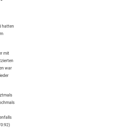
N hatten
rm
r mit
tzierten
ien war
ieder
tztmals
nochmals
enfalls
70:92)