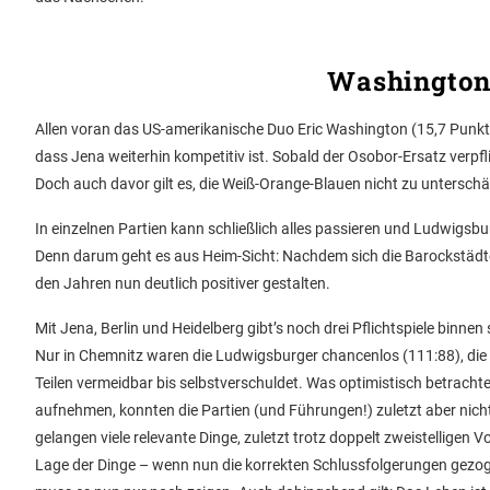
Washington
Allen voran das US-amerikanische Duo Eric Washington (15,7 Punkte 
dass Jena weiterhin kompetitiv ist. Sobald der Osobor-Ersatz verpfl
Doch auch davor gilt es, die Weiß-Orange-Blauen nicht zu unterschä
In einzelnen Partien kann schließlich alles passieren und Ludwigs
Denn darum geht es aus Heim-Sicht: Nachdem sich die Barockstädter
den Jahren nun deutlich positiver gestalten.
Mit Jena, Berlin und Heidelberg gibt’s noch drei Pflichtspiele binne
Nur in Chemnitz waren die Ludwigsburger chancenlos (111:88), die 
Teilen vermeidbar bis selbstverschuldet. Was optimistisch betrachte
aufnehmen, konnten die Partien (und Führungen!) zuletzt aber nic
gelangen viele relevante Dinge, zuletzt trotz doppelt zweistelligen 
Lage der Dinge – wenn nun die korrekten Schlussfolgerungen gezog