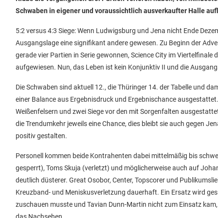
Schwaben in eigener und voraussichtlich ausverkaufter Halle auf
5:2 versus 4:3 Siege: Wenn Ludwigsburg und Jena nicht Ende Deze
Ausgangslage eine signifikant andere gewesen. Zu Beginn der Adve
gerade vier Partien in Serie gewonnen, Science City im Viertelfinal
aufgewiesen. Nun, das Leben ist kein Konjunktiv II und die Ausgang
Die Schwaben sind aktuell 12., die Thüringer 14. der Tabelle und d
einer Balance aus Ergebnisdruck und Ergebnischance ausgestattet. 
Weißenfelsern und zwei Siege vor den mit Sorgenfalten ausgestatt
die Trendumkehr jeweils eine Chance, dies bleibt sie auch gegen Je
positiv gestalten.
Personell kommen beide Kontrahenten dabei mittelmäßig bis schwer 
gesperrt), Toms Skuja (verletzt) und möglicherweise auch auf Joha
deutlich düsterer. Great Osobor, Center, Topscorer und Publikumslie
Kreuzband- und Meniskusverletzung dauerhaft. Ein Ersatz wird gesuc
zuschauen musste und Tavian Dunn-Martin nicht zum Einsatz kam, 
das Nachsehen.