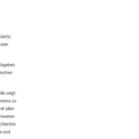
dafür,
sein.
 abgeben.
wischen
le zeigt:
estens zu
it allen
Schwaben
schlechte
es und