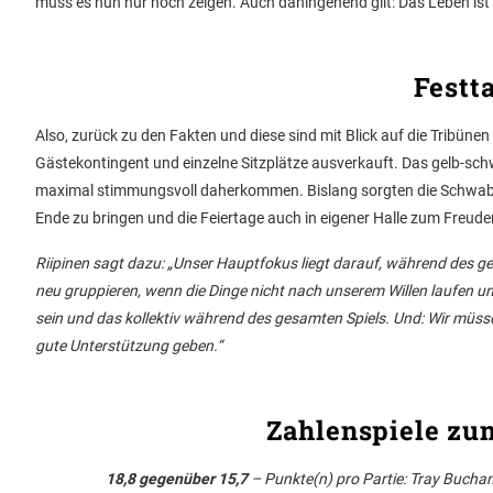
muss es nun nur noch zeigen. Auch dahingehend gilt: Das Leben ist 
Festt
Also, zurück zu den Fakten und diese sind mit Blick auf die Tribün
Gästekontingent und einzelne Sitzplätze ausverkauft. Das gelb-sc
maximal stimmungsvoll daherkommen. Bislang sorgten die Schwaben 
Ende zu bringen und die Feiertage auch in eigener Halle zum Freude
Riipinen sagt dazu: „Unser Hauptfokus liegt darauf, während des ges
neu gruppieren, wenn die Dinge nicht nach unserem Willen laufen u
sein und das kollektiv während des gesamten Spiels. Und: Wir müsse
gute Unterstützung geben.“
Zahlenspiele zum
18,8 gegenüber 15,7
– Punkte(n) pro Partie: Tray Buchan