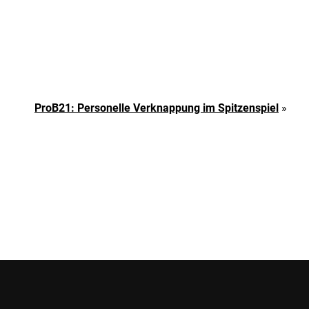
ProB21: Personelle Verknappung im Spitzenspiel
»