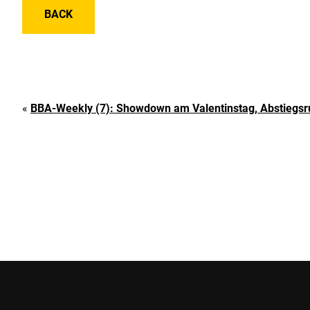
BACK
«
BBA-Weekly (7): Showdown am Valentinstag, Abstiegs