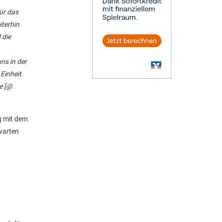
ür das
iterhin
 die
ns in der
Einheit.
le [@
g mit dem
warten