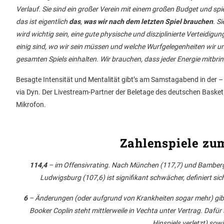
Verlauf. Sie sind ein großer Verein mit einem großen Budget und sp
das ist eigentlich
das
,
was wir nach dem letzten Spiel brauchen
. S
wird wichtig sein, eine gute physische und disziplinierte Verteidigu
einig sind, wo wir sein müssen und welche Wurfgelegenheiten wir 
gesamten Spiels einhalten. Wir brauchen, dass jeder Energie mitbring
Besagte Intensität und Mentalität gibt’s am Samstagabend in der 
via Dyn. Der Livestream-Partner der Beletage des deutschen Baske
Mikrofon.
Zahlenspiele zum
114,4
– im Offensivrating. Nach München (117,7) und Bamberg (
Ludwigsburg (107,6) ist signifikant schwächer, definiert sich
6
– Änderungen (oder aufgrund von Krankheiten sogar mehr) gibt’
Booker Coplin steht mittlerweile in Vechta unter Vertrag. Dafü
Hinspiels verletzt) so