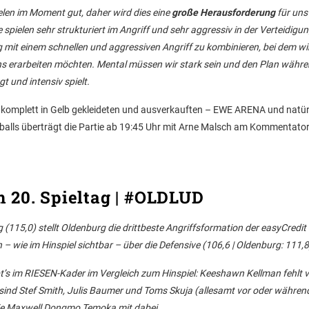
ielen im Moment gut, daher wird dies eine
große Herausforderung
für uns
ie spielen sehr strukturiert im Angriff und sehr aggressiv in der Verteidigun
ng mit einem schnellen und aggressiven Angriff zu kombinieren, bei dem wi
uns erarbeiten möchten. Mental müssen wir stark sein und den Plan währ
t und intensiv spielt.
– komplett in Gelb gekleideten und ausverkauften – EWE ARENA und natür
tballs überträgt die Partie ab 19:45 Uhr mit Arne Malsch am Kommentato
 20. Spieltag | #OLDLUD
115,0) stellt Oldenburg die drittbeste Angriffsformation der easyCredit
 – wie im Hinspiel sichtbar – über die Defensive (106,6 | Oldenburg: 111,8
s im RIESEN-Kader im Vergleich zum Hinspiel: Keeshawn Kellman fehlt ve
r sind Stef Smith, Julis Baumer und Toms Skuja (allesamt vor oder währen
wie Maxwell Dongmo Temoka mit dabei.