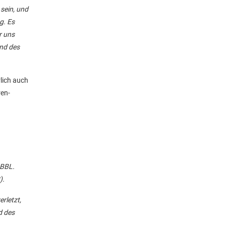
 sein, und
g. Es
r uns
end des
lich auch
ren-
 BBL.
).
rletzt,
d des