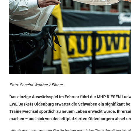
Foto: Sascha Walther / Eibner.
Das einzige Auswärtsspiel im Februar führt die MHP RIESEN Ludw
EWE Baskets Oldenburg erwartet die Schwaben ein signifikant bes
Trainerwechsel sportlich zu neuem Leben erweckt wurde. Ihrers
machen – und sich von den elftplatzierten Oldenburgern absetze
„Nach der vergangenen Partie haben wir einige Tage damit verbrach