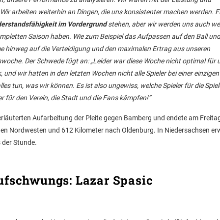
Wir arbeiten weiterhin an Dingen, die uns konsistenter machen werden. F
erstandsfähigkeit im Vordergrund
stehen, aber wir werden uns auch we
ompletten Saison haben. Wie zum Beispiel das Aufpassen auf den Ball und
e hinweg auf die Verteidigung und den maximalen Ertrag aus unseren
swoche. Der Schwede fügt an: „Leider war diese Woche nicht optimal für u
, und wir hatten in den letzten Wochen nicht alle Spieler bei einer einzigen 
s tun, was wir können. Es ist also ungewiss, welche Spieler für die Spie
 für den Verein, die Stadt und die Fans kämpfen!“
erläuterten Aufarbeitung der Pleite gegen Bamberg und endete am Freita
gen Nordwesten und 612 Kilometer nach Oldenburg. In Niedersachsen er
 der Stunde.
ufschwungs: Lazar Spasic