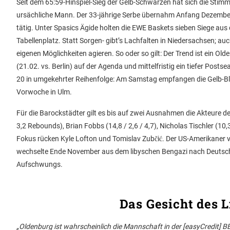
Seit dem 65:59-Hinspiel-Sieg der Gelb-Schwarzen hat sich die Stim
ursächliche Mann. Der 33-jährige Serbe übernahm Anfang Dezember v
tätig. Unter Spasics Ägide holten die EWE Baskets sieben Siege aus
Tabellenplatz. Statt Sorgen- gibt’s Lachfalten in Niedersachsen; a
eigenen Möglichkeiten agieren. So oder so gilt: Der Trend ist ein 
(21.02. vs. Berlin) auf der Agenda und mittelfristig ein tiefer Posts
20 in umgekehrter Reihenfolge: Am Samstag empfangen die Gelb-Bl
Vorwoche in Ulm.
Für die Barockstädter gilt es bis auf zwei Ausnahmen die Akteure de
3,2 Rebounds), Brian Fobbs (14,8 / 2,6 / 4,7), Nicholas Tischler (1
Fokus rücken Kyle Lofton und Tomislav Zubčić. Der US-Amerikaner ve
wechselte Ende November aus dem libyschen Bengazi nach Deutschland
Aufschwungs.
Das Gesicht des 
„Oldenburg ist wahrscheinlich die Mannschaft in der [easyCredit] 