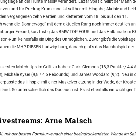
mungslage an der Hunte massiv verändert. Lazar Spasic heißt der Mann d
on und für Predrag Krunic und ist seither mit Hingabe, Akribie und Lei
 den vergangenen zehn Partien und kletterten vom 18. bis auf den 11.
uch wenn die ‚Donnervögel‘ mit dem aktuellen Rang noch immer deutlich un
Oldenburger Freund, kurzfristig das BMW TOP FOUR und das Halbfinale im 
eason-Run; keinesfalls ein Ding des Unmöglichen. Zuvor gibt’s die Spieltag
auen die MHP RIESEN Ludwigsburg, danach gibt’s das Nachholspiel der
s ersten Match-Ups im Griff zu haben: Chris Clemons (18,3 Punkte / 4,4 A
0,3), Michale Kyser (9,8 / 4,6 Rebounds) und James Woodard (9,2). Neu in 
rpasste das Hinspiel mit einer Muskelverletzung in der Wade, der Kroate
. So unterschiedlich das Duo auch ist: Es ist ebenfalls ein wichtiger Te
Livestreams: Arne Malsch
BBL mit der besten Formkurve nach einer beeindruckendsten Wende im Sai