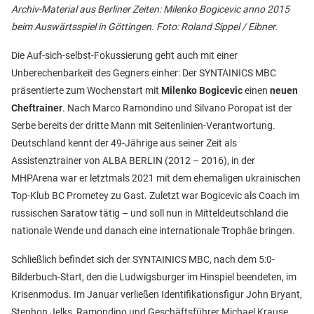
Archiv-Material aus Berliner Zeiten: Milenko Bogicevic anno 2015
beim Auswärtsspiel in Göttingen. Foto: Roland Sippel / Eibner.
Die Auf-sich-selbst-Fokussierung geht auch mit einer
Unberechenbarkeit des Gegners einher: Der SYNTAINICS MBC
präsentierte zum Wochenstart mit
Milenko Bogicevic
einen
neuen
Cheftrainer
. Nach Marco Ramondino und Silvano Poropat ist der
Serbe bereits der dritte Mann mit Seitenlinien-Verantwortung.
Deutschland kennt der 49-Jährige aus seiner Zeit als
Assistenztrainer von ALBA BERLIN (2012 – 2016), in der
MHPArena war er letztmals 2021 mit dem ehemaligen ukrainischen
Top-Klub BC Prometey zu Gast. Zuletzt war Bogicevic als Coach im
russischen Saratow tätig – und soll nun in Mitteldeutschland die
nationale Wende und danach eine internationale Trophäe bringen.
Schließlich befindet sich der SYNTAINICS MBC, nach dem 5:0-
Bilderbuch-Start, den die Ludwigsburger im Hinspiel beendeten, im
Krisenmodus. Im Januar verließen Identifikationsfigur John Bryant,
Stephon Jelks, Ramondino und Geschäftsführer Michael Krause