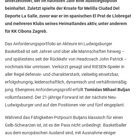
unterzeichnet, der im nächsten Jahr eine Ausstiegsoption
beinhaltet. Zuletzt spielte der Kroate für Melilla Ciudad Del
Deporte La Salle, zuvor war er im spanischen El Prat de Llobregat
und mehreren Klubs seines Heimatlandes aktiv, unter anderem
für KK Cibona Zagreb.
Das Anforderungsportfolio an Akteure im Ludwigsburger
Basketball ist seit Jahren und über alle Mannschaften hinweg –
und spätestens seit der Rückkehr von Headcoach John Patrick –
nochmals klar umrissen. Verkürzt gesagt sind RIESEN-Spieler in
aller Regel defensiv- und charakterstark, vielseitig einsetzbar,
erfolgshungrig, leidenschaftlich, dynamisch und verhältnismäßig
jung. Ebenjenes Anforderungsprofil erfüllt
Tomislav Mihael Buljan
vollumfassend. Der 21-jährige Forward ist der nächste Neu-
Ludwigsburger und auf den Positionen vier und fünf eingeplant.
Während das Fähigkeiten-Potpourri Buljans klassisch für einen
Gelb-Schwarzen ist, ist es der Pass nicht unbedingt. Basketballer
aus dem europäischen Ausland sind, mit Ausnahme einiger