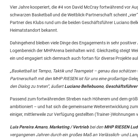
Vier Jahre kooperiert, die #4 von David McCray fortwährend vor Aug
schwarzen Basketball und die Weitblick-Partnerschaft scheint „vier“
Partner des Klubs rund um die beiden Geschäftsführer Luciano Bel
Heimatstandort bekannt.
Dahingehend bleiben viele Dinge des Engagements in sehr positive
Logenbereich der MHPArena beinhalten wird. Gleichzeitig steigt Wei
ein und engagiert sich demnach auch fortan für diverse Projekte 
„Basketball ist Tempo, Taktik und Teamgeist – genau das schätzen w
Partnerschaft mit den MHP RIESEN ist für uns eine großartige Gele
den Dialog zu treten“, äußert
Luciano Bellebuono
,
Geschäftsführer
Passend zum fortwährenden Streben nach Höherem und dem größtmög
ambitioniert – und hat sich die gemeinsame Weiterentwicklung zum Z
einiger, mittlerweile zur Verfügung gestellten (Trainer-)Wohnungen
Luis Pereira Amaro
,
Marketing / Vertrieb
bei den
MHP RIESEN Lud
vergangenen Jahren durch ein großes Maß an Verlässlich- und Langf