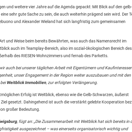
en und weitere vier Jahre auf die Agenda gepackt: Mit Blick auf den gelb-
 eine sehr gute Sache zu sein, die auch weiterhin prägend sein wird. Der 
lebuono und Alexander Wieland hat sich langfristig zum gemeinsamen
r Art und Weise beim bereits Bewährten, was auch das Namensrecht im
tblick auch im Teamplay-Bereich, also im sozial-ökologischen Bereich des
außerhalb des RIESEN-Wohnzimmers und fernab des Parketts.
ir auch bei unserer täglichen Arbeit mit Eigentümern und Kaufinteressen
genheit, unser Engagement in der Region weiter auszubauen und mit den 
bei
Weitblick Immobilien
, zur erfolgten Verlängerung.
lichen Erfolg ist Weitblick, ebenso wie die Gelb-Schwarzen, äußerst
iel gesetzt. Dahingehend ist auch die verstärkt gelebte Kooperation bez
 von großer Bedeutung.
wigsburg
, fügt an: „Die Zusammenarbeit mit Weitblick hat sich bereits in 
ristigkeit ausgezeichnet – was einerseits organisatorisch wichtig und