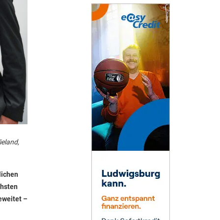
ieland,
lichen
chsten
eweitet –