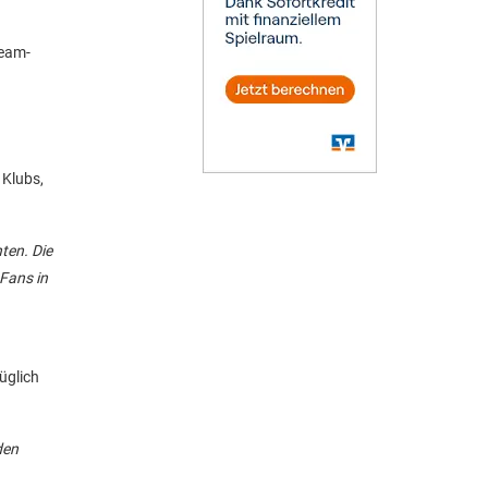
Team-
 Klubs,
ten. Die
Fans in
üglich
den