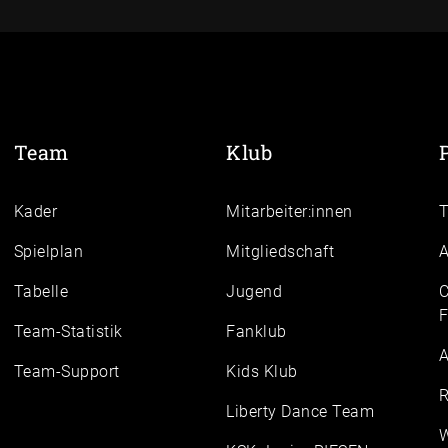
Team
Klub
Kader
Mitarbeiter:innen
Spielplan
Mitgliedschaft
A
Tabelle
Jugend
C
F
Team-Statistik
Fanklub
A
Team-Support
Kids Klub
R
Liberty Dance Team
W