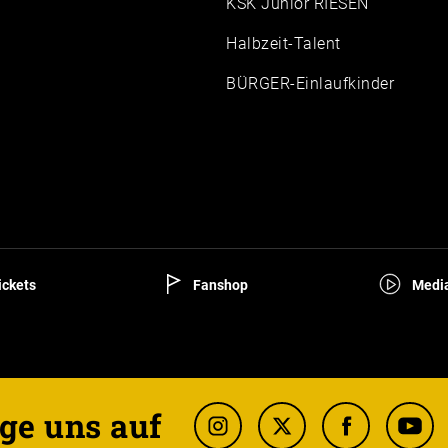
KSK Junior RIESEN
Halbzeit-Talent
BÜRGER-Einlaufkinder
ckets
Fanshop
Media
ge uns auf