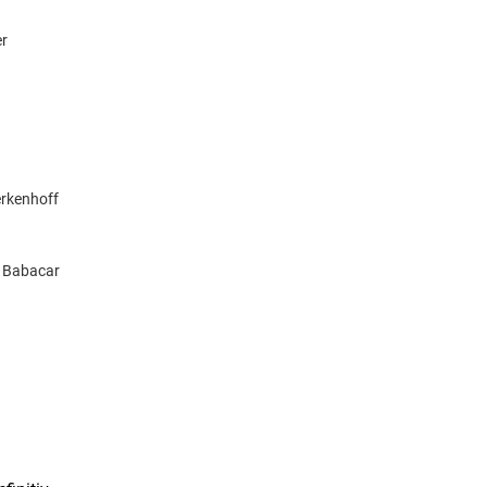
er
erkenhoff
, Babacar