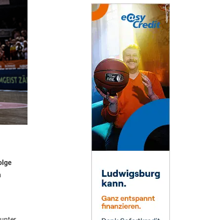
olge
n
 unter