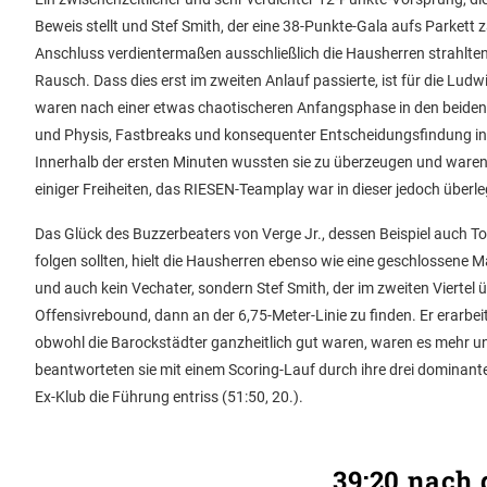
Beweis stellt und Stef Smith, der eine 38-Punkte-Gala aufs Parkett 
Anschluss verdientermaßen ausschließlich die Hausherren strahlten
Rausch. Dass dies erst im zweiten Anlauf passierte, ist für die Lu
waren nach einer etwas chaotischeren Anfangsphase in den beiden e
und Physis, Fastbreaks und konsequenter Entscheidungsfindung in 
Innerhalb der ersten Minuten wussten sie zu überzeugen und waren 
einiger Freiheiten, das RIESEN-Teamplay war in dieser jedoch überle
Das Glück des Buzzerbeaters von Verge Jr., dessen Beispiel auch 
folgen sollten, hielt die Hausherren ebenso wie eine geschlossene M
und auch kein Vechater, sondern Stef Smith, der im zweiten Vier
Offensivrebound, dann an der 6,75-Meter-Linie zu finden. Er erarbe
obwohl die Barockstädter ganzheitlich gut waren, waren es mehr u
beantworteten sie mit einem Scoring-Lauf durch ihre drei dominante
Ex-Klub die Führung entriss (51:50, 20.).
39:20 nach