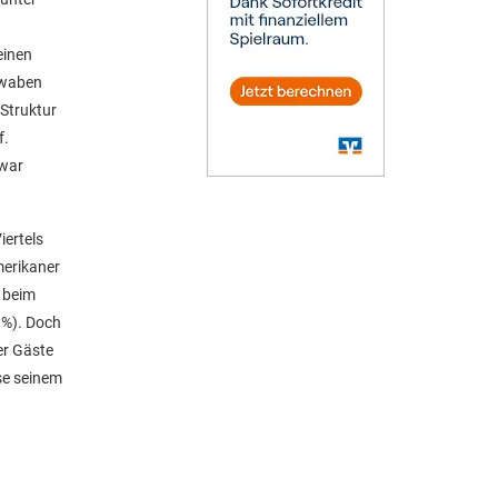
einen
chwaben
 Struktur
f.
zwar
iertels
merikaner
 beim
G%). Doch
er Gäste
se seinem