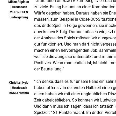
"Gratulation an RASTA zum Sieg! Die Zuscha
Mikko Riipinen
zu viele. Es lag bei uns an einer Kombinatio
| Headcoach
MHP RIESEN
Würfe gegeben haben. Daraus haben sie Energ
Ludwigsburg
müssen, zum Beispiel in Close-Out-Situationen
das dritte Spiel in Folge gewonnen, sie mache
aber keinen Erfolg. Daraus müssen wir jetzt
der Analyse des Spiels müssen wir ausgewoge
gut funktioniert. Und man darf nicht vergess
machen einen hervorragenden Job, sammeln se
weil sie die Jungs so unterstützt und mitnimmt
Positives. Wenn man ehrlich ist, ist nicht im
der Beurteilung."
"Ich denke, dass es für unsere Fans ein seh
Christian Held
haben offensiv in der ersten Halbzeit einen 
| Headcoach
RASTA Vechta
allem haben wir mit einer unglaublichen Disz
Zeit dabeigeblieben. So konnten wir Ludwigs
Und dann muss ich sagen, dass ich tatsächlic
Spielzeit 121 Punkte macht. Im dritten Vierte