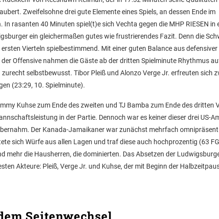
zaubert. Zweifelsohne drei gute Elemente eines Spiels, an dessen Ende im
. In rasanten 40 Minuten spiel(t)e sich Vechta gegen die MHP RIESEN in 
dwigsburger ein gleichermaßen gutes wie frustrierendes Fazit. Denn die S
rsten Vierteln spielbestimmend. Mit einer guten Balance aus defensiver
der Offensive nahmen die Gäste ab der dritten Spielminute Rhythmus au
zurecht selbstbewusst. Tibor Pleiß und Alonzo Verge Jr. erfreuten sich 
gen (23:29, 10. Spielminute).
Tommy Kuhse zum Ende des zweiten und TJ Bamba zum Ende des dritten V
annschaftsleistung in der Partie. Dennoch war es keiner dieser drei US-A
tel übernahm. Der Kanada-Jamaikaner war zunächst mehrfach omnipräsent
itete sich Würfe aus allen Lagen und traf diese auch hochprozentig (63 F
nd mehr die Hausherren, die dominierten. Das Absetzen der Ludwigsburg
sten Akteure: Pleiß, Verge Jr. und Kuhse, der mit Beginn der Halbzeitpau
 dem Seitenwechsel