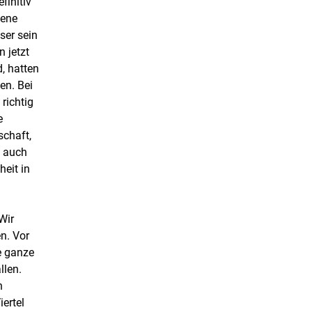
finitiv
fene
ser sein
 jetzt
, hatten
en. Bei
richtig
e
schaft,
n auch
heit in
Wir
n. Vor
e ganze
llen.
n
ertel