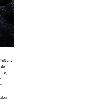
leiß und
 der
rden,
r
um
 aber