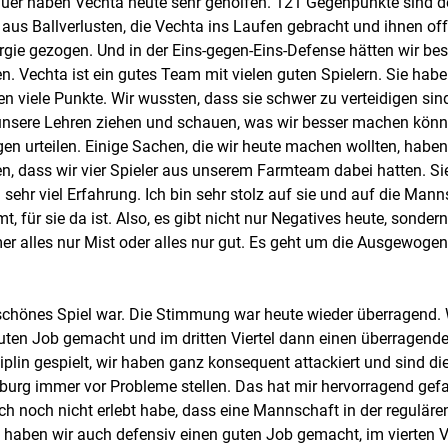
uer haben Vechta heute sehr geholfen. 121 Gegenpunkte sind de
n aus Ballverlusten, die Vechta ins Laufen gebracht und ihnen of
ie gezogen. Und in der Eins-gegen-Eins-Defense hätten wir bes
. Vechta ist ein gutes Team mit vielen guten Spielern. Sie haben
n viele Punkte. Wir wussten, dass sie schwer zu verteidigen sind
 unsere Lehren ziehen und schauen, was wir besser machen könn
n urteilen. Einige Sachen, die wir heute machen wollten, haben 
en, dass wir vier Spieler aus unserem Farmteam dabei hatten. Si
hr viel Erfahrung. Ich bin sehr stolz auf sie und auf die Mann
, für sie da ist. Also, es gibt nicht nur Negatives heute, sonder
mer alles nur Mist oder alles nur gut. Es geht um die Ausgewogen
r schönes Spiel war. Die Stimmung war heute wieder überragend. 
guten Job gemacht und im dritten Viertel dann einen überragende
iplin gespielt, wir haben ganz konsequent attackiert und sind di
burg immer vor Probleme stellen. Das hat mir hervorragend gefa
h noch nicht erlebt habe, dass eine Mannschaft in der reguläre
l haben wir auch defensiv einen guten Job gemacht, im vierten Vi