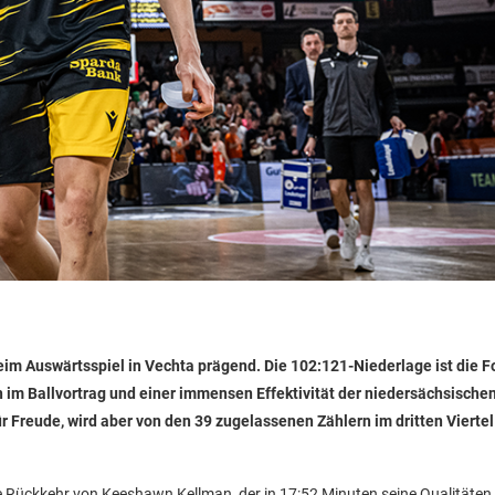
im Auswärtsspiel in Vechta prägend. Die 102:121-Niederlage ist die F
 im Ballvortrag und einer immensen Effektivität der niedersächsische
Freude, wird aber von den 39 zugelassenen Zählern im dritten Viertel
ie Rückkehr von Keeshawn Kellman, der in 17:52 Minuten seine Qualitäten