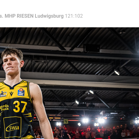
s. MHP RIESEN Ludwigsburg
121:102