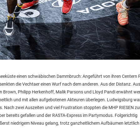
seeküste einen schwäbischen Dammbruch: Angeführt von ihren Centern P
versenkten die Vechtaer einen Wurf nach dem anderen. Aus der Distanz. Aus
vin Brown, Philipp Herkenhoff, Malik Parsons und Lloyd Pandi erwähnt we
eitlich und mit allen aufgebotenen Akteuren überlegen. Ludwigsburg wa
flos. Nach zwei Auszeiten und viel Frustration stoppten die MHP RIESEN z
ber bereits gefallen und der RASTA-Express im Partymodus. Folgerichtig
ßerst niedrigem Niveau gelang, trotz ganzheitlichem Aufbäumen letztlich