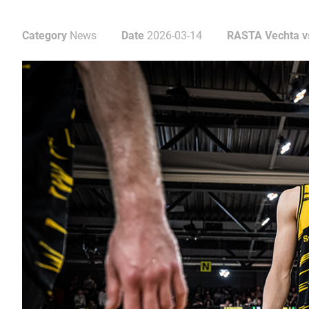
Category
News
Date
2026-03-14
RASTA Vechta v