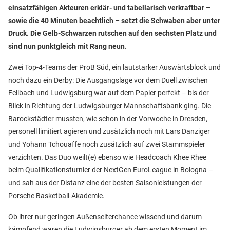
einsatzfähigen Akteuren erklär- und tabellarisch verkraftbar –
sowie die 40 Minuten beachtlich – setzt die Schwaben aber unter
Druck. Die Gelb-Schwarzen rutschen auf den sechsten Platz und
sind nun punktgleich mit Rang neun.
Zwei Top-4-Teams der ProB Süd, ein lautstarker Auswärtsblock und
noch dazu ein Derby: Die Ausgangslage vor dem Duell zwischen
Fellbach und Ludwigsburg war auf dem Papier perfekt – bis der
Blick in Richtung der Ludwigsburger Mannschaftsbank ging. Die
Barockstädter mussten, wie schon in der Vorwoche in Dresden,
personell limitiert agieren und zusätzlich noch mit Lars Danziger
und Yohann Tchouaffe noch zusätzlich auf zwei Stammspieler
verzichten. Das Duo weilt(e) ebenso wie Headcoach Khee Rhee
beim Qualifikationsturnier der NextGen EuroLeague in Bologna –
und sah aus der Distanz eine der besten Saisonleistungen der
Porsche Basketball-Akademie.
Ob ihrer nur geringen Außenseiterchance wissend und darum
kämpfend waren die Ludwigsburger ab dem ersten Moment im