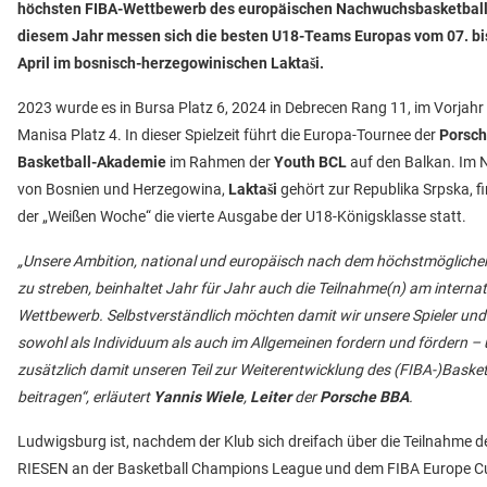
höchsten FIBA-Wettbewerb des europäischen Nachwuchsbasketballs, 
diesem Jahr messen sich die besten U18-Teams Europas vom 07. bi
April im bosnisch-herzegowinischen Laktaši.
2023 wurde es in Bursa Platz 6, 2024 in Debrecen Rang 11, im Vorjahr 
Manisa Platz 4. In dieser Spielzeit führt die Europa-Tournee der
Porsc
Basketball-Akademie
im Rahmen der
Youth BCL
auf den Balkan. Im 
von Bosnien und Herzegowina,
Laktaši
gehört zur Republika Srpska, fi
der „Weißen Woche“ die vierte Ausgabe der U18-Königsklasse statt.
„Unsere Ambition, national und europäisch nach dem höchstmöglichen
zu streben, beinhaltet Jahr für Jahr auch die Teilnahme(n) am interna
Wettbewerb. Selbstverständlich möchten damit wir unsere Spieler und
sowohl als Individuum als auch im Allgemeinen fordern und fördern –
zusätzlich damit unseren Teil zur Weiterentwicklung des (FIBA-)Basket
beitragen“, erläutert
Yannis Wiele
,
Leiter
der
Porsche BBA
.
Ludwigsburg ist, nachdem der Klub sich dreifach über die Teilnahme 
RIESEN an der Basketball Champions League und dem FIBA Europe C