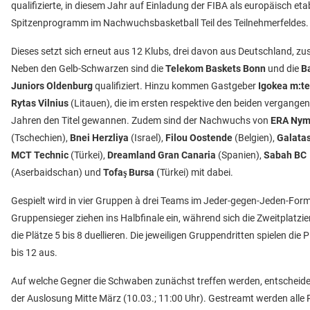
qualifizierte, in diesem Jahr auf Einladung der FIBA als europäisch etab
Spitzenprogramm im Nachwuchsbasketball Teil des Teilnehmerfeldes.
Dieses setzt sich erneut aus 12 Klubs, drei davon aus Deutschland, 
Neben den Gelb-Schwarzen sind die
Telekom Baskets Bonn
und die
B
Juniors Oldenburg
qualifiziert. Hinzu kommen Gastgeber
Igokea m:te
Rytas Vilnius
(Litauen), die im ersten respektive den beiden vergange
Jahren den Titel gewannen. Zudem sind der Nachwuchs von
ERA Nym
(Tschechien),
Bnei Herzliya
(Israel),
Filou Oostende
(Belgien),
Galata
MCT Technic
(Türkei),
Dreamland Gran Canaria
(Spanien),
Sabah BC
(Aserbaidschan) und
Tofaş Bursa
(Türkei) mit dabei.
Gespielt wird in vier Gruppen à drei Teams im Jeder-gegen-Jeden-Form
Gruppensieger ziehen ins Halbfinale ein, während sich die Zweitplatzi
die Plätze 5 bis 8 duellieren. Die jeweiligen Gruppendritten spielen die P
bis 12 aus.
Auf welche Gegner die Schwaben zunächst treffen werden, entscheidet
der Auslosung Mitte März (10.03.; 11:00 Uhr). Gestreamt werden alle P