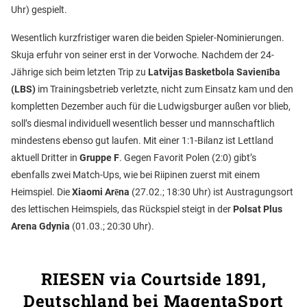
Uhr) gespielt.
Wesentlich kurzfristiger waren die beiden Spieler-Nominierungen.
Skuja erfuhr von seiner erst in der Vorwoche. Nachdem der 24-
Jährige sich beim letzten Trip zu
Latvijas Basketbola Savienība
(LBS)
im Trainingsbetrieb verletzte, nicht zum Einsatz kam und den
kompletten Dezember auch für die Ludwigsburger außen vor blieb,
soll’s diesmal individuell wesentlich besser und mannschaftlich
mindestens ebenso gut laufen. Mit einer 1:1-Bilanz ist Lettland
aktuell Dritter in
Gruppe F
. Gegen Favorit Polen (2:0) gibt’s
ebenfalls zwei Match-Ups, wie bei Riipinen zuerst mit einem
Heimspiel. Die
Xiaomi Arēna
(27.02.; 18:30 Uhr) ist Austragungsort
des lettischen Heimspiels, das Rückspiel steigt in der
Polsat Plus
Arena Gdynia
(01.03.; 20:30 Uhr).
RIESEN via Courtside 1891,
Deutschland bei MagentaSport