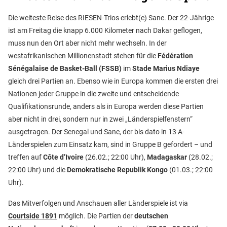
Die weiteste Reise des RIESEN-Trios erlebt(e) Sane. Der 22-Jährige
ist am Freitag die knapp 6.000 Kilometer nach Dakar geflogen,
muss nun den Ort aber nicht mehr wechseln. In der
westafrikanischen Millionenstadt stehen für die
Fédération
Sénégalaise de Basket-Ball (FSSB)
im
Stade Marius Ndiaye
gleich drei Partien an. Ebenso wie in Europa kommen die ersten drei
Nationen jeder Gruppe in die zweite und entscheidende
Qualifikationsrunde, anders als in Europa werden diese Partien
aber nicht in drei, sondern nur in zwei „Länderspielfenstern“
ausgetragen. Der Senegal und Sane, der bis dato in 13 A-
Länderspielen zum Einsatz kam, sind in Gruppe B gefordert – und
treffen auf
Côte d’Ivoire
(26.02.; 22:00 Uhr),
Madagaskar
(28.02.;
22:00 Uhr) und die
Demokratische Republik Kongo
(01.03.; 22:00
Uhr).
Das Mitverfolgen und Anschauen aller Länderspiele ist via
Courtside 1891
möglich. Die Partien der
deutschen