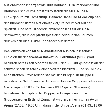
Nationalmannschaft) sowie Julis Baumer (U18) im Sommer und
Brandon Tischler im Herbst 2025 stellen die MHP RIESEN
Ludwigsburg mit
Toms Skuja
,
Babacar Sane
und
Mikko Riipinen
den nunmehr siebten Nationalspieler/Trainer im Verlauf der
Spielzeit. Eine herausragende Zwischenbilanz für die Gelb-
Schwarzen, die in der pflichtspielfreien Zeit nun das Daumen
drücken gen Riga, Dakar und Stockholm richten.
Das Mitwirken von
RIESEN-Cheftrainer
Riipinen in leitender
Funktion für den
Svenska BasketBoll Förbundet (SBBF)
war
natürlich bereits seit Monaten fixiert – der 38-Jährige besitzt an der
schwedischen Seitenlinie einen Vertrag bis 2029 – und soll nun die
angestrebten Erfolgserlebnisse mit sich bringen. In
Gruppe H
mussten die Gelb-Blauen in den ersten beiden Gruppenspielen zwei
Niederlagen (80:97 in Tschechen / 83:94 gegen Slowenien)
hinnehmen. Nun gibt’s den Doppelpack gegen den dritten
Gruppengegner
Estland
. Zunächst wird in der heimischen
Avicii
Arena
(27.02.; 19:00 Uhr), dann in der
Unibet Arena
(01.03.; 18:00