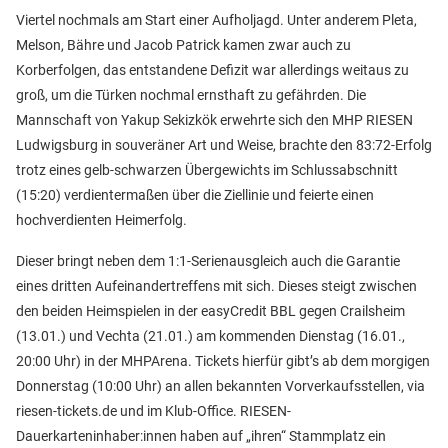
Viertel nochmals am Start einer Aufholjagd. Unter anderem Pleta,
Melson, Bähre und Jacob Patrick kamen zwar auch zu
Korberfolgen, das entstandene Defizit war allerdings weitaus zu
groß, um die Türken nochmal ernsthaft zu gefährden. Die
Mannschaft von Yakup Sekizkök erwehrte sich den MHP RIESEN
Ludwigsburg in souveräner Art und Weise, brachte den 83:72-Erfolg
trotz eines gelb-schwarzen Übergewichts im Schlussabschnitt
(15:20) verdientermaßen über die Ziellinie und feierte einen
hochverdienten Heimerfolg.
Dieser bringt neben dem 1:1-Serienausgleich auch die Garantie
eines dritten Aufeinandertreffens mit sich. Dieses steigt zwischen
den beiden Heimspielen in der easyCredit BBL gegen Crailsheim
(13.01.) und Vechta (21.01.) am kommenden Dienstag (16.01.,
20:00 Uhr) in der MHPArena. Tickets hierfür gibt’s ab dem morgigen
Donnerstag (10:00 Uhr) an allen bekannten Vorverkaufsstellen, via
riesen-tickets.de und im Klub-Office. RIESEN-
Dauerkarteninhaber:innen haben auf „ihren“ Stammplatz ein