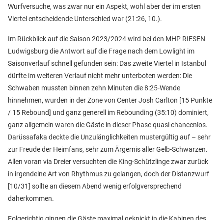
Wurfversuche, was zwar nur ein Aspekt, wohl aber der im ersten
Viertel entscheidende Unterschied war (21:26, 10.).
Im Rückblick auf die Saison 2023/2024 wird bei den MHP RIESEN
Ludwigsburg die Antwort auf die Frage nach dem Lowlight im
Saisonverlauf schnell gefunden sein: Das zweite Viertel in Istanbul
dürfte im weiteren Verlauf nicht mehr unterboten werden: Die
Schwaben mussten binnen zehn Minuten die 8:25-Wende
hinnehmen, wurden in der Zone von Center Josh Carlton [15 Punkte
/ 15 Rebound] und ganz generell im Rebounding (35:10) dominiert,
ganz allgemein waren die Gäste in dieser Phase quasi chancenlos.
Darüssafaka deckte die Unzulänglichkeiten mustergültig auf – sehr
zur Freude der Heimfans, sehr zum Ärgernis aller Gelb-Schwarzen.
Allen voran via Dreier versuchten die King-Schützlinge zwar zurück
in irgendeine Art von Rhythmus zu gelangen, doch der Distanzwurf
[10/31] sollte an diesem Abend wenig erfolgversprechend
daherkommen.
Folgerichtig gingen die Gäste maximal geknickt in die Kabinen des