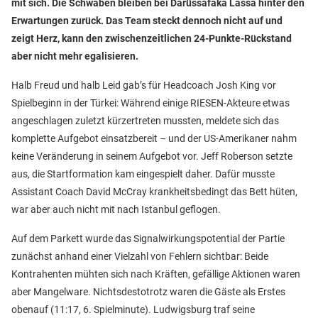
mit sich. Die Schwaben bleiben bei Darüssafaka Lassa hinter den
Erwartungen zurück. Das Team steckt dennoch nicht auf und
zeigt Herz, kann den zwischenzeitlichen 24-Punkte-Rückstand
aber nicht mehr egalisieren.
Halb Freud und halb Leid gab’s für Headcoach Josh King vor
Spielbeginn in der Türkei: Während einige RIESEN-Akteure etwas
angeschlagen zuletzt kürzertreten mussten, meldete sich das
komplette Aufgebot einsatzbereit – und der US-Amerikaner nahm
keine Veränderung in seinem Aufgebot vor. Jeff Roberson setzte
aus, die Startformation kam eingespielt daher. Dafür musste
Assistant Coach David McCray krankheitsbedingt das Bett hüten,
war aber auch nicht mit nach Istanbul geflogen.
Auf dem Parkett wurde das Signalwirkungspotential der Partie
zunächst anhand einer Vielzahl von Fehlern sichtbar: Beide
Kontrahenten mühten sich nach Kräften, gefällige Aktionen waren
aber Mangelware. Nichtsdestotrotz waren die Gäste als Erstes
obenauf (11:17, 6. Spielminute). Ludwigsburg traf seine