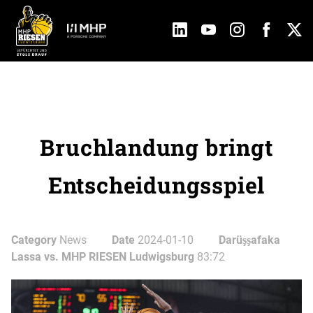
Bruchlandung bringt
Entscheidungsspiel
Category
News
Date
2024-01-10
Darüşşafaka
Lassa vs. MHP RIESEN Ludwigsburg
83:72