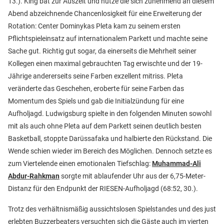
13.). King bat zur Auszeit und nutze die sich zunehmend an diesem
Abend abzeichnende Chancenlosigkeit für eine Erweiterung der
Rotation: Center Dominykas Pleta kam zu seinem ersten
Pflichtspieleinsatz auf internationalem Parkett und machte seine
Sache gut. Richtig gut sogar, da einerseits die Mehrheit seiner
Kollegen einen maximal gebrauchten Tag erwischte und der 19-
Jährige andererseits seine Farben exzellent mitriss. Pleta
veränderte das Geschehen, eroberte für seine Farben das
Momentum des Spiels und gab die Initialzündung für eine
Aufholjagd. Ludwigsburg spielte in den folgenden Minuten sowohl
mit als auch ohne Pleta auf dem Parkett seinen deutlich besten
Basketball, stoppte Darüssafaka und halbierte den Rückstand. Die
Wende schien wieder im Bereich des Möglichen. Dennoch setzte es
zum Viertelende einen emotionalen Tiefschlag:
Muhammad-Ali
Abdur-Rahkman
sorgte mit ablaufender Uhr aus der 6,75-Meter-
Distanz für den Endpunkt der RIESEN-Aufholjagd (68:52, 30.).
Trotz des verhältnismäßig aussichtslosen Spielstandes und des just
erlebten Buzzerbeaters versuchten sich die Gäste auch im vierten