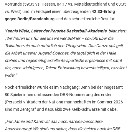
Vorrunde (59:33 vs. Hessen, 84:17 vs. Mitteldeutschland und 63:35
vs. West) und im Endspiel einen überzeugenden
42:33-Erfolg
gegen Berlin/Brandenburg
sind das sehr erfreuliche Resultat.
Yannis Wiele
,
Leiter der Porsche Basketball-Akademie
, bilanziert:
„Wir freuen uns für alle unsere vier BBA’ler – sowohl über die
Teilnahme als auch natürlich den Titelgewinn. Das Ganze spiegelt
die Arbeit unserer Jugend-Coaches, die tagtäglich in der Halle
stehen und regelmäßig exzellente sportliche Ergebnisse mit samt
der, noch wichtigeren, Talent-Entwicklung bewerkstelligen, exzellent
wider.“
Noch erfreulicher wurde es im Nachgang: Denn bei der insgesamt
80 Spieler:innen umfassenden DBB-Nominierung des ersten
(Perspektiv-)Kaders der Nationalmannschaften im Sommer 2026
sind mit Zentgraf und Kaouakib zwei Gelb-Schwarze mit dabei.
„Für Jamie und Karim ist das nochmal eine besondere
Auszeichnung! Wir sind uns sicher, dass die beiden auch im DBB