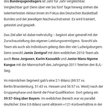
des
Bundesjugendlagers
ist Jahr für Jahr vergleichbar.
Vergleichbar gut! Denn über vier bis fünf Tage hinweg stehen die
talentiertesten Akteur:innen im Fokus des Deutschen Basketball
Bundes und der jeweiligen Nachwuchstrainer. Es wird trainiert,
getestet und gespielt.
Das Ziel aller ist dabei mehrstufig – beginnt aber generell mit der
Zurschaustellung des eigenen Leistungsvermögens. Sowohl als
Team als auch als Individuum gelang dies den vier Ludwigsburgern.
Denn sowohl
Jamie Zentgraf
mit dem weiblichen 2010-Team als
auch
Ross Jorgusen
,
Karim Kaouakib
und
Junior Manu Ngome
Kangue
mit der Mannschaft des Jahrgangs 2011 feierten den BJL-
Sieg.
Im männlichen Segment gab’s eine 2:1-Bilanz (89:57 vs.
Berlin/Brandenburg, 51:43 vs. Hessen und 56:57 vs. West) nach der
Gruppenphase und damit die Final-Qualifikation. Dort gelang ein
59:57-Sieg über Bayern
. Im weiblichen Bereich war es parallel
deutlicher: Eine 3:0-Bilanz samt elitärem +121-Korbverhältnis in der