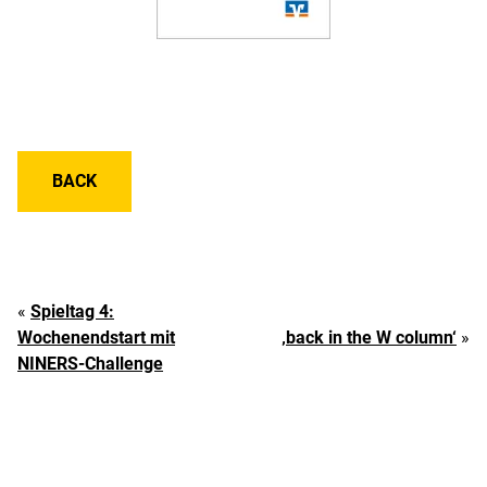
BACK
«
Spieltag 4:
Wochenendstart mit
‚back in the W column‘
»
NINERS-Challenge