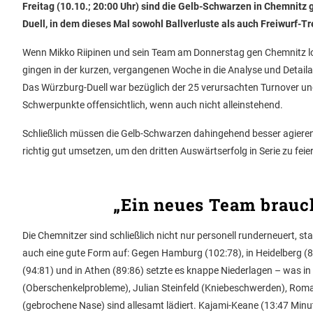
Freitag (10.10.; 20:00 Uhr) sind die Gelb-Schwarzen in Chemnitz 
Duell, in dem dieses Mal sowohl Ballverluste als auch Freiwurf-Tr
Wenn Mikko Riipinen und sein Team am Donnerstag gen Chemnitz los
gingen in der kurzen, vergangenen Woche in die Analyse und Detai
Das Würzburg-Duell war bezüglich der 25 verursachten Turnover und
Schwerpunkte offensichtlich, wenn auch nicht alleinstehend.
Schließlich müssen die Gelb-Schwarzen dahingehend besser agier
richtig gut umsetzen, um den dritten Auswärtserfolg in Serie zu feie
„Ein neues Team brauch
Die Chemnitzer sind schließlich nicht nur personell runderneuert, s
auch eine gute Form auf: Gegen Hamburg (102:78), in Heidelberg (
(94:81) und in Athen (89:86) setzte es knappe Niederlagen – was i
(Oberschenkelprobleme), Julian Steinfeld (Kniebeschwerden), Rom
(gebrochene Nase) sind allesamt lädiert. Kajami-Keane (13:47 Min