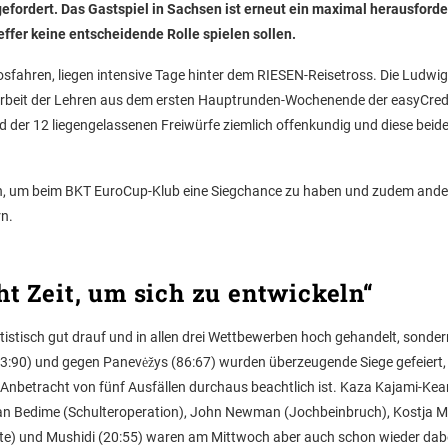
gefordert. Das Gastspiel in Sachsen ist erneut ein maximal herausford
effer keine entscheidende Rolle spielen sollen.
fahren, liegen intensive Tage hinter dem RIESEN-Reisetross. Die Ludwi
larbeit der Lehren aus dem ersten Hauptrunden-Wochenende der easyCred
 der 12 liegengelassenen Freiwürfe ziemlich offenkundig und diese beid
en, um beim BKT EuroCup-Klub eine Siegchance zu haben und zudem ande
rn.
t Zeit, um sich zu entwickeln“
tatistisch gut drauf und in allen drei Wettbewerben hoch gehandelt, sonde
83:90) und gegen Panevėžys (86:67) wurden überzeugende Siege gefeiert,
n Anbetracht von fünf Ausfällen durchaus beachtlich ist. Kaza Kajami-Ke
an Bedime (Schulteroperation), John Newman (Jochbeinbruch), Kostja M
ute) und Mushidi (20:55) waren am Mittwoch aber auch schon wieder dab