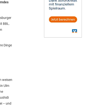
erndes
gsburger
it BBL.
en
re Dinge
rn weisen
 in Ulm
ane
ushidi
ei – und