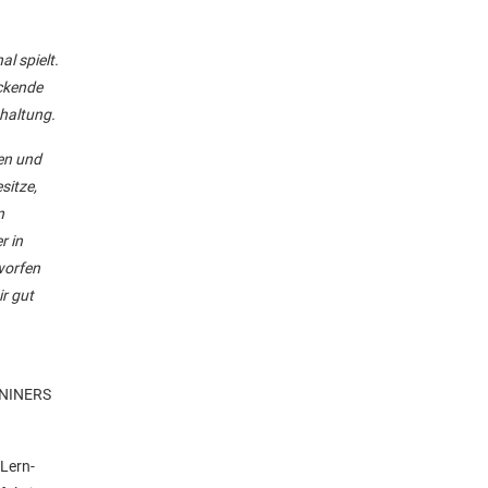
al spielt.
uckende
shaltung.
nen und
sitze,
n
r in
worfen
r gut
e NINERS
 Lern-