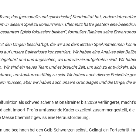
 Team, das [personelle und spielerische] Kontinuität hat, zudem internation
 um in diesem Spiel zu konkurrieren. Chemnitz hatte gestern eine beeindr
gesamten Spiels fokussiert bleiben“, formuliert Riipinen seine Erwartung
mit den Dingen beschäftigt, die wir aus dem letzten Spiel mitnehmen kön
auf unsere Ballverluste konzentriert. Wir haben eine Analyse aller Ballbe
rchgeführt und uns angesehen, wo und wie sie aufgetreten sind. Wir habe
. Wir sind ein neues Team und es braucht Zeit, um sich zu entwickeln, abe
ehmen, um konkurrenzfähig zu sein.Wir haben auch diverse Freiwürfe ge
ssern müssen, aber wir haben auch unsere Grundlagen und die Dinge, die wi
unktion als schwedischer Nationaltrainer bis 2029 verlängerte, macht’s
 und acht Import-Profis umfassende Kader exzellent zusammengestellt, di
 die Messe Chemnitz gewiss eine Herausforderung.
n und beginnen bei den Gelb-Schwarzen selbst. Gelingt ein Fortschritt im