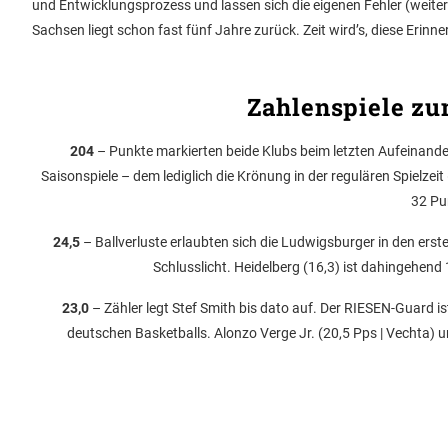
und Entwicklungsprozess und lassen sich die eigenen Fehler (weiter)
Sachsen liegt schon fast fünf Jahre zurück. Zeit wird’s, diese Erinn
Zahlenspiele zu
204
– Punkte markierten beide Klubs beim letzten Aufeinande
Saisonspiele – dem lediglich die Krönung in der regulären Spielze
32 Pu
24,5
– Ballverluste erlaubten sich die Ludwigsburger in den erst
Schlusslicht. Heidelberg (16,3) ist dahingehend 1
23,0
– Zähler legt Stef Smith bis dato auf. Der RIESEN-Guard i
deutschen Basketballs. Alonzo Verge Jr. (20,5 Pps | Vechta) 