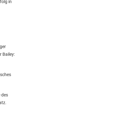
folg in
ger
 Bailey:
isches
e des
atz.