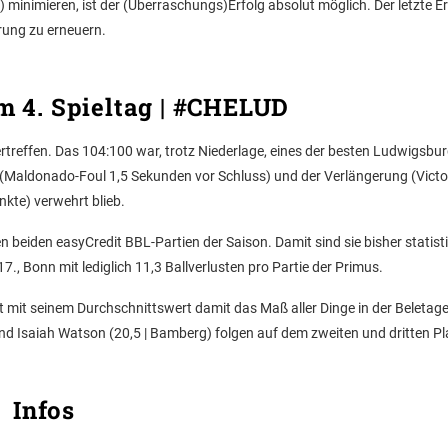
 minimieren, ist der (Überraschungs)Erfolg absolut möglich. Der letzte Er
erung zu erneuern.
m 4. Spieltag | #CHELUD
rtreffen. Das 104:100 war, trotz Niederlage, eines der besten Ludwigsbur
it (Maldonado-Foul 1,5 Sekunden vor Schluss) und der Verlängerung (Victor
nkte) verwehrt blieb.
en beiden easyCredit BBL-Partien der Saison. Damit sind sie bisher statist
7., Bonn mit lediglich 11,3 Ballverlusten pro Partie der Primus.
st mit seinem Durchschnittswert damit das Maß aller Dinge in der Beletag
und Isaiah Watson (20,5 | Bamberg) folgen auf dem zweiten und dritten Pl
Infos