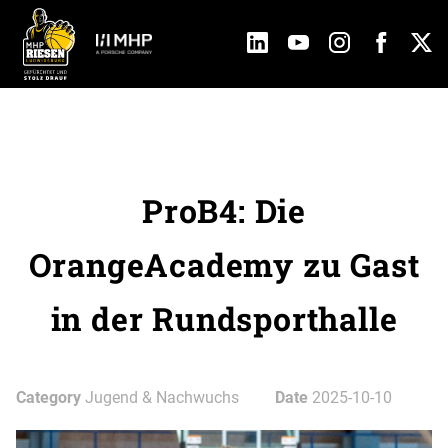
ProB4: Die
OrangeAcademy zu Gast
in der Rundsporthalle
Category
Jugend & Nachwuchs
Date
2025-10-10