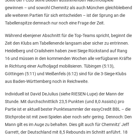
gewinnen – und sowohl Chemnitz als auch München gleichbleibend
alle weiteren Partien für sich entscheiden – ist der Sprung an die
Tabellenspitze demnach nur noch eine Frage der Zeit.
Während ebenjener Abschnitt für die Top-Teams spricht, beginnt die
Zeit den Klubs am Tabellenende langsam aber sicher zu entrinnen.
Heidelberg und Crailsheim haben zwei Siege Rückstand auf Rang
16 und müssen in den kommenden Wochen alle verfügbaren Kräfte
in Richtung einer Aufholjagd mobilisieren. Tübingen (5:13),
Göttingen (5:11) und Weißenfels (6:12) sind für die 3-Siege-Klubs
aus Baden-Württemberg noch in Reichweite.
Individuell ist David DeJulius (siehe RIESEN-Lupe) der Mann der
Stunde. Mit durchschnittlich 23,5 Punkten (und 8,0 Assists) pro
Partie ist er aktuell bester Punktesammler der easyCredit BBL – die
Stichprobe ist mit zwei Spielen aber noch sehr gering. Dennoch: Den
Mann gilt es im Auge zu behalten. Dies gilt auch für Chemnitz‘ Jeff
Garrett, der Deutschland mit 8,5 Rebounds im Schnitt anführt. 18