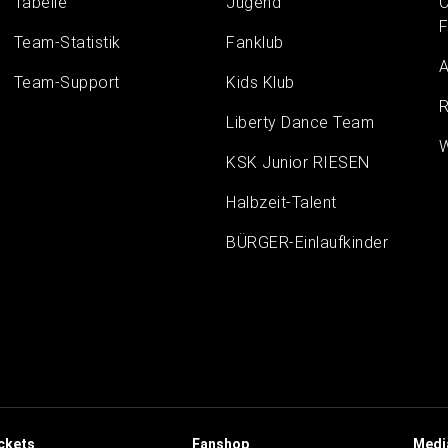
Tabelle
Jugend
C
F
Team-Statistik
Fanklub
A
Team-Support
Kids Klub
R
Liberty Dance Team
W
KSK Junior RIESEN
Halbzeit-Talent
BÜRGER-Einlaufkinder
ckets
Fanshop
Medi