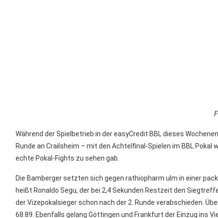
F
Während der Spielbetrieb in der easyCredit BBL dieses Wochenende
Runde an Crailsheim – mit den Achtelfinal-Spielen im BBL Pokal 
echte Pokal-Fights zu
sehen
gab.
Die Bamberger setzten sich
gegen
rathiopharm u
lm
in einer pac
heißt Ronaldo
Segu
, der bei 2,4 Sekunden Restzeit den Siegtref
der Vizepokalsieger schon nach der 2. Runde verabschieden. Ü
68:89. Ebenfalls gelang Göttingen und Frankfurt der Einzug ins Vie