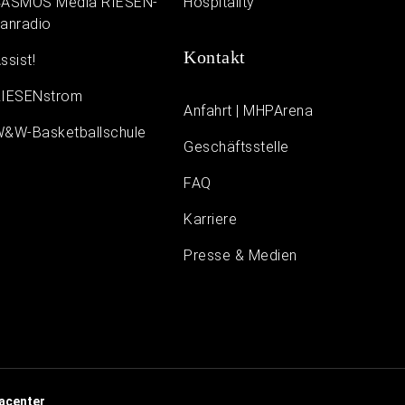
ASMOS Media RIESEN-
Hospitality
anradio
Kontakt
ssist!
IESENstrom
Anfahrt | MHPArena
&W-Basketballschule
Geschäftsstelle
FAQ
Karriere
Presse & Medien
acenter