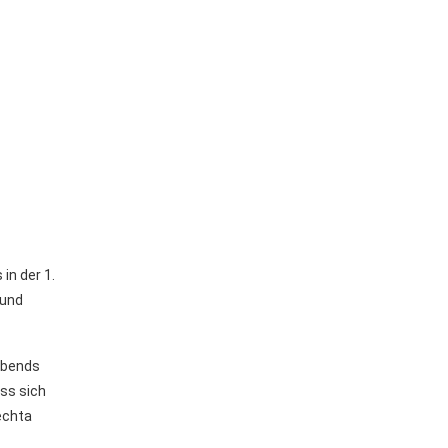
in der 1.
 und
Abends
uss sich
echta