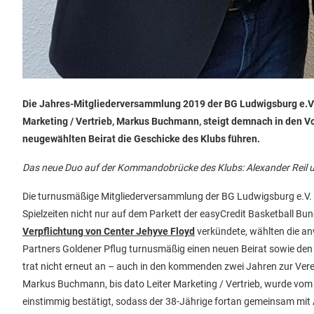
Die Jahres-Mitgliederversammlung 2019 der BG Ludwigsburg e.V. 
Marketing / Vertrieb, Markus Buchmann, steigt demnach in den V
neugewählten Beirat die Geschicke des Klubs führen.
Das neue Duo auf der Kommandobrücke des Klubs: Alexander Reil
Die turnusmäßige Mitgliederversammlung der BG Ludwigsburg e.V. h
Spielzeiten nicht nur auf dem Parkett der easyCredit Basketball B
Verpflichtung von Center Jehyve Floyd
verkündete, wählten die a
Partners Goldener Pflug turnusmäßig einen neuen Beirat sowie den
trat nicht erneut an – auch in den kommenden zwei Jahren zur Verei
Markus Buchmann, bis dato Leiter Marketing / Vertrieb, wurde vom 
einstimmig bestätigt, sodass der 38-Jährige fortan gemeinsam mit