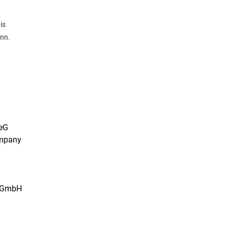
is
ann.
 eG
ompany
m GmbH