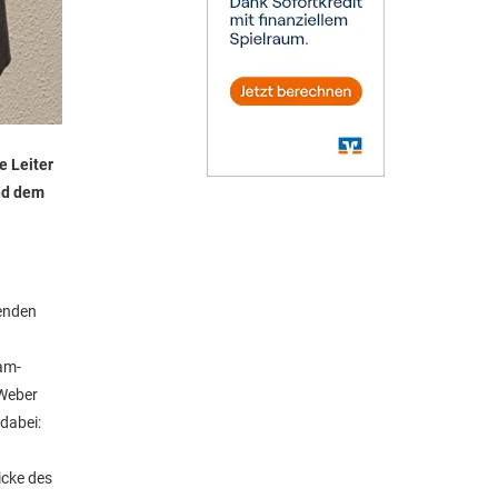
e Leiter
und dem
menden
am-
 Weber
dabei:
icke des