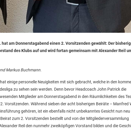
hat am Donnerstagabend einen 2. Vorsitzenden gewählt: Der bisherig
orstand des Klubs auf und wird fortan gemeinsam mit Alexander Reil 
 und Markus Buchmann.
at einige personelle Neuigkeiten mit sich gebracht, welche in den kom
undesliga zu sehen sein werden. Denn bevor Headcoach John Patrick die
nwesenden Mitglieder am Donnerstagabend in den Räumlichkeiten des Te
 2. Vorsitzenden. Während sieben der acht bisherigen Beiräte – Manfred
nsführung gehören, ist ein ebenfalls nicht unbekanntes Gesicht nun neu 
Beirat zum 2. Vorsitzenden bestellt und von der Mitgliederversammlung
 Alexander Reil den nunmehr zweiköpfigen Vorstand bilden und die Gesch