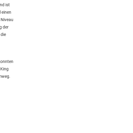
nd ist
 einen
 Niveau
g der
 die
 konnten
 King
imweg.