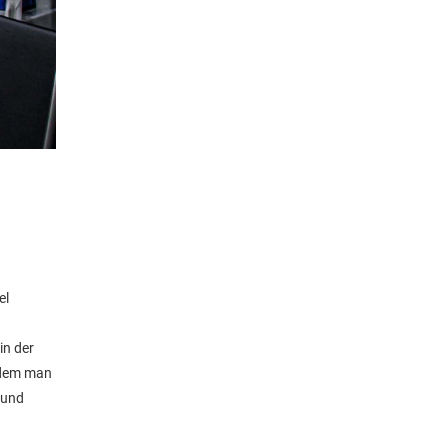
el
in der
chdem man
 und