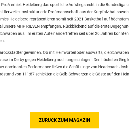
roA erhielt Heidelberg das sportliche Aufstiegsrecht in die Bundesliga u
ttlerweile umstrukturierte Profimannschaft aus der Kurpfalz hat sowohl
cs Heidelberg repräsentieren somit seit 2021 Basketball auf höchstem
al unsere MHP RIESEN empfangen. Rückblickend auf die erste Begegnun
Schwaben aus. Im ersten Aufeinandertreffen seit über 20 Jahren konnten
en.
 Barockstädter gewinnen. Ob mit Heimvorteil oder auswärts, die Schwaben
 zuhause im Derby gegen Heidelberg noch ungeschlagen. Den höchsten Sieg
 einer dominanten Performance ließen die Schützlinge von Headcoach Josh
 Endstand von 111:87 schickten die Gelb-Schwarzen die Gäste auf den He
ZURÜCK ZUM MAGAZIN