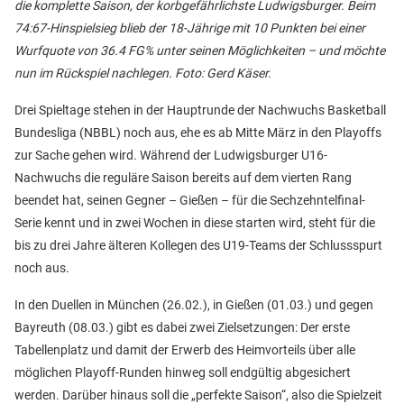
die komplette Saison, der korbgefährlichste Ludwigsburger. Beim
74:67-Hinspielsieg blieb der 18-Jährige mit 10 Punkten bei einer
Wurfquote von 36.4 FG% unter seinen Möglichkeiten – und möchte
nun im Rückspiel nachlegen. Foto: Gerd Käser.
Drei Spieltage stehen in der Hauptrunde der Nachwuchs Basketball
Bundesliga (NBBL) noch aus, ehe es ab Mitte März in den Playoffs
zur Sache gehen wird. Während der Ludwigsburger U16-
Nachwuchs die reguläre Saison bereits auf dem vierten Rang
beendet hat, seinen Gegner – Gießen – für die Sechzehntelfinal-
Serie kennt und in zwei Wochen in diese starten wird, steht für die
bis zu drei Jahre älteren Kollegen des U19-Teams der Schlussspurt
noch aus.
In den Duellen in München (26.02.), in Gießen (01.03.) und gegen
Bayreuth (08.03.) gibt es dabei zwei Zielsetzungen: Der erste
Tabellenplatz und damit der Erwerb des Heimvorteils über alle
möglichen Playoff-Runden hinweg soll endgültig abgesichert
werden. Darüber hinaus soll die „perfekte Saison“, also die Spielzeit