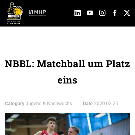
NBBL: Matchball um Platz
eins
Category
Jugend & Nachwuchs
Date
2020-02-25