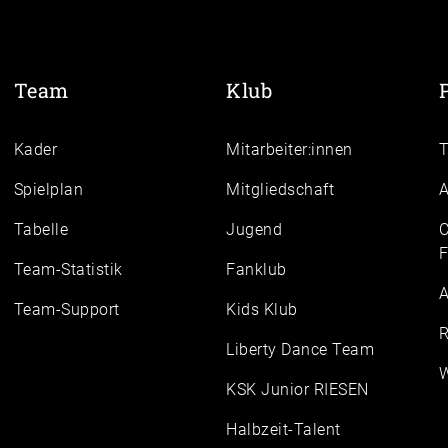
Team
Klub
Kader
Mitarbeiter:innen
Spielplan
Mitgliedschaft
A
Tabelle
Jugend
C
F
Team-Statistik
Fanklub
A
Team-Support
Kids Klub
R
Liberty Dance Team
W
KSK Junior RIESEN
Halbzeit-Talent