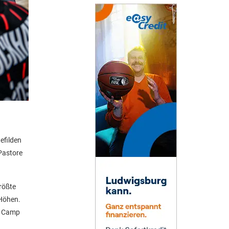
efilden
 Pastore
rößte
 Höhen.
ür Camp