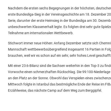
Nachdem die ersten sechs Begegnungen in der höchsten, deutschen 
erste Bundesliga-Sieg in der Vereinsgeschichte am 18. Dezember 202
Serie, darunter der erste Heimsieg in der Bundesliga am 30. Dezem
unbeschwerten Klassenerhalt legte. Es folgten drei sehr gute Spielz
Teilnahme am internationalen Wettbewerb.
Stichwort immer neue Höhen: Anfang Dezember setzte sich Chemnitz
Mannschaft wettbewerbsübergreifend insgesamt 16 Partien in Folge 
brauchen, weil wir es schon auf ein sehr, sehr hohes Level geschaff
Mit einer 23:6-Bilanz sind die Sachsen weiterhin in den Top-3 zu fi
Vorwoche einen schmerzhaften Rückschlag. Die 99:100-Niederlage i
an den Platz an der Sonne. Obwohl das Verspielen eines zwischenze
Mittwoch folgte in Istanbul das bestmögliche Ende der Reise im FIB
Erzählweise, das nächste Camp auf dem Weg zum Berggipfel.