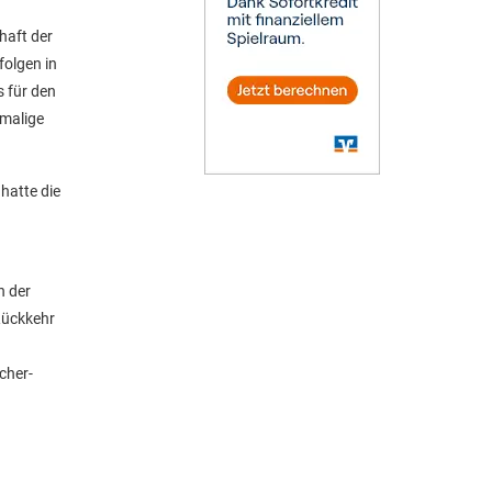
haft der
folgen in
s für den
tmalige
hatte die
n der
Rückkehr
cher-