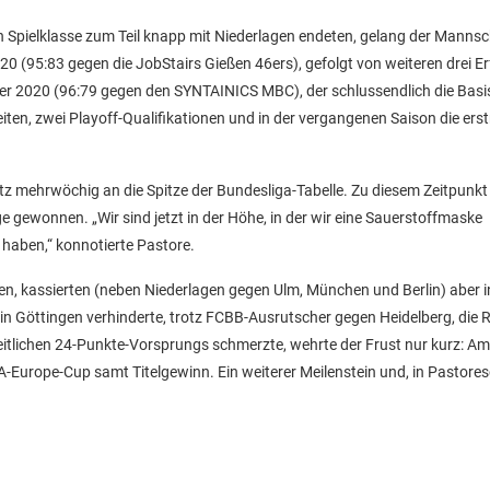
Spielklasse zum Teil knapp mit Niederlagen endeten, gelang der Mannsc
0 (95:83 gegen die JobStairs Gießen 46ers), gefolgt von weiteren drei Er
ber 2020 (96:79 gegen den SYNTAINICS MBC), der schlussendlich die Basi
eiten, zwei Playoff-Qualifikationen und in der vergangenen Saison die ers
 mehrwöchig an die Spitze der Bundesliga-Tabelle. Zu diesem Zeitpunkt 
gewonnen. „Wir sind jetzt in der Höhe, in der wir eine Sauerstoffmaske
t haben,“ konnotierte Pastore.
nden, kassierten (neben Niederlagen gegen Ulm, München und Berlin) aber i
n Göttingen verhinderte, trotz FCBB-Ausrutscher gegen Heidelberg, die 
itlichen 24-Punkte-Vorsprungs schmerzte, wehrte der Frust nur kurz: Am
A-Europe-Cup samt Titelgewinn. Ein weiterer Meilenstein und, in Pastores