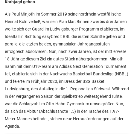
Korbjagd gehen.
Als Paul Minjoth im Sommer 2019 seine nordrhein-westfälische
Heimat Köln verließ, war sein Plan klar: Binnen zwei bis drei Jahren
wollte sich der Guard im Ludwigsburger Programm etablieren, im
Idealfall in Richtung easyCredit BBL die ersten Schritte gehen und
parallel die letzten beiden, gymnasialen Jahrgangsstufen
erfolgreich absolvieren. Nun, nach zwei Jahren, ist der mittlerweile
18-Jährige diesem Ziel ein gutes Stück nähergekommen. Minjoth
nahm mit dem U19-Team am Adidas Next Generation Tournament
teil, etablierte sich in der Nachwuchs Basketball Bundesliga (NBBL)
und feierte im Frühjahr 2020, im Dress der BSG Basket
Ludwigsburg, den Aufstieg in die 1. Regionalliga Südwest. Während
in der vergangenen Saison der Spielbetrieb weitestgehend ruhte,
war die Schlagzahl im Otto-Hahn-Gymnasium umso größer. Nun,
da sich das Abitur (Abschlussnote 1,5) in der Tasche des 1.97-
Meter-Mannes befindet, stehen neue Herausforderungen auf der
Agenda.