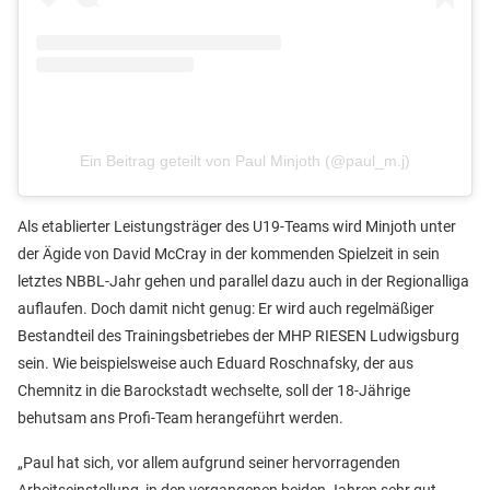
Ein Beitrag geteilt von Paul Minjoth (@paul_m.j)
Als etablierter Leistungsträger des U19-Teams wird Minjoth unter
der Ägide von David McCray in der kommenden Spielzeit in sein
letztes NBBL-Jahr gehen und parallel dazu auch in der Regionalliga
auflaufen. Doch damit nicht genug: Er wird auch regelmäßiger
Bestandteil des Trainingsbetriebes der MHP RIESEN Ludwigsburg
sein. Wie beispielsweise auch Eduard Roschnafsky, der aus
Chemnitz in die Barockstadt wechselte, soll der 18-Jährige
behutsam ans Profi-Team herangeführt werden.
„Paul hat sich, vor allem aufgrund seiner hervorragenden
Arbeitseinstellung, in den vergangenen beiden Jahren sehr gut