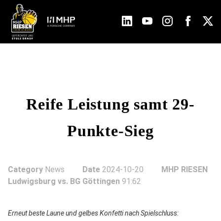
Reife Leistung samt 29-
Punkte-Sieg
Category
News
Date
2024-10-20
MHP RIESEN
Ludwigsburg vs. BG Göttingen
91:62
Erneut beste Laune und gelbes Konfetti nach Spielschluss: