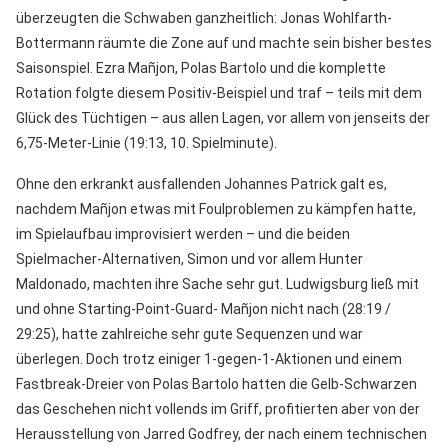
überzeugten die Schwaben ganzheitlich: Jonas Wohlfarth-
Bottermann räumte die Zone auf und machte sein bisher bestes
Saisonspiel. Ezra Mañjon, Polas Bartolo und die komplette
Rotation folgte diesem Positiv-Beispiel und traf – teils mit dem
Glück des Tüchtigen – aus allen Lagen, vor allem von jenseits der
6,75-Meter-Linie (19:13, 10. Spielminute).
Ohne den erkrankt ausfallenden Johannes Patrick galt es,
nachdem Mañjon etwas mit Foulproblemen zu kämpfen hatte,
im Spielaufbau improvisiert werden – und die beiden
Spielmacher-Alternativen, Simon und vor allem Hunter
Maldonado, machten ihre Sache sehr gut. Ludwigsburg ließ mit
und ohne Starting-Point-Guard- Mañjon nicht nach (28:19 /
29:25), hatte zahlreiche sehr gute Sequenzen und war
überlegen. Doch trotz einiger 1-gegen-1-Aktionen und einem
Fastbreak-Dreier von Polas Bartolo hatten die Gelb-Schwarzen
das Geschehen nicht vollends im Griff, profitierten aber von der
Herausstellung von Jarred Godfrey, der nach einem technischen