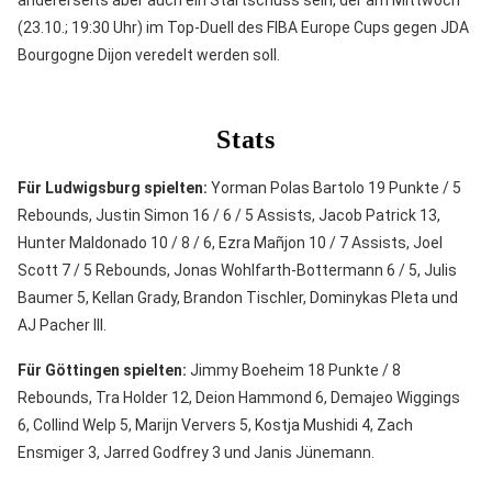
andererseits aber auch ein Startschuss sein, der am Mittwoch
(23.10.; 19:30 Uhr) im Top-Duell des FIBA Europe Cups gegen JDA
Bourgogne Dijon veredelt werden soll.
Stats
Für Ludwigsburg spielten:
Yorman Polas Bartolo 19 Punkte / 5
Rebounds, Justin Simon 16 / 6 / 5 Assists, Jacob Patrick 13,
Hunter Maldonado 10 / 8 / 6, Ezra Mañjon 10 / 7 Assists, Joel
Scott 7 / 5 Rebounds, Jonas Wohlfarth-Bottermann 6 / 5, Julis
Baumer 5, Kellan Grady, Brandon Tischler, Dominykas Pleta und
AJ Pacher III.
Für Göttingen spielten:
Jimmy Boeheim 18 Punkte / 8
Rebounds, Tra Holder 12, Deion Hammond 6, Demajeo Wiggings
6, Collind Welp 5, Marijn Ververs 5, Kostja Mushidi 4, Zach
Ensmiger 3, Jarred Godfrey 3 und Janis Jünemann.