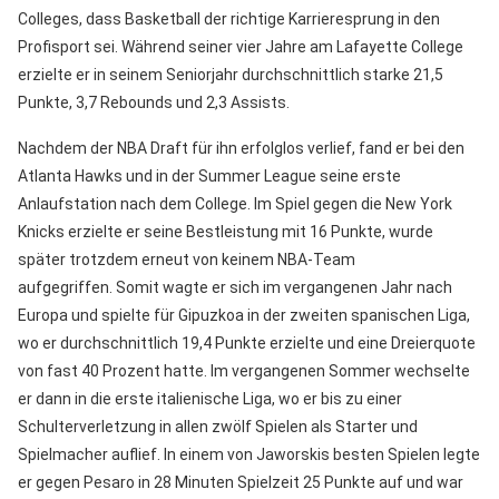
Colleges, dass Basketball der richtige Karrieresprung in den
Profisport sei. Während seiner vier Jahre am Lafayette College
erzielte er in seinem Seniorjahr durchschnittlich starke 21,5
Punkte, 3,7 Rebounds und 2,3 Assists.
Nachdem der NBA Draft für ihn erfolglos verlief, fand er bei den
Atlanta Hawks und in der Summer League seine erste
Anlaufstation nach dem College. Im Spiel gegen die New York
Knicks erzielte er seine Bestleistung mit 16 Punkte, wurde
später trotzdem erneut von keinem NBA-Team
aufgegriffen. Somit wagte er sich im vergangenen Jahr nach
Europa und spielte für Gipuzkoa in der zweiten spanischen Liga,
wo er durchschnittlich 19,4 Punkte erzielte und eine Dreierquote
von fast 40 Prozent hatte. Im vergangenen Sommer wechselte
er dann in die erste italienische Liga, wo er bis zu einer
Schulterverletzung in allen zwölf Spielen als Starter und
Spielmacher auflief. In einem von Jaworskis besten Spielen legte
er gegen Pesaro in 28 Minuten Spielzeit 25 Punkte auf und war