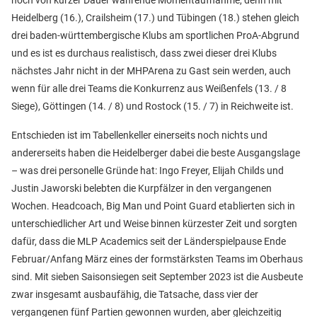
noch von kurzer Dauer währende Momentaufnahme, denn mit
Heidelberg (16.), Crailsheim (17.) und Tübingen (18.) stehen gleich
drei baden-württembergische Klubs am sportlichen ProA-Abgrund
und es ist es durchaus realistisch, dass zwei dieser drei Klubs
nächstes Jahr nicht in der MHPArena zu Gast sein werden, auch
wenn für alle drei Teams die Konkurrenz aus Weißenfels (13. / 8
Siege), Göttingen (14. / 8) und Rostock (15. / 7) in Reichweite ist.
Entschieden ist im Tabellenkeller einerseits noch nichts und
andererseits haben die Heidelberger dabei die beste Ausgangslage
– was drei personelle Gründe hat: Ingo Freyer, Elijah Childs und
Justin Jaworski belebten die Kurpfälzer in den vergangenen
Wochen. Headcoach, Big Man und Point Guard etablierten sich in
unterschiedlicher Art und Weise binnen kürzester Zeit und sorgten
dafür, dass die MLP Academics seit der Länderspielpause Ende
Februar/Anfang März eines der formstärksten Teams im Oberhaus
sind. Mit sieben Saisonsiegen seit September 2023 ist die Ausbeute
zwar insgesamt ausbaufähig, die Tatsache, dass vier der
vergangenen fünf Partien gewonnen wurden, aber gleichzeitig