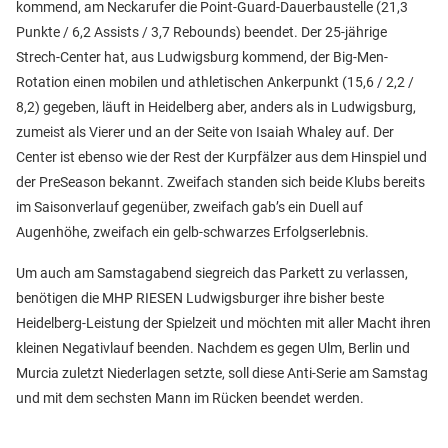
kommend, am Neckarufer die Point-Guard-Dauerbaustelle (21,3
Punkte / 6,2 Assists / 3,7 Rebounds) beendet. Der 25-jährige
Strech-Center hat, aus Ludwigsburg kommend, der Big-Men-
Rotation einen mobilen und athletischen Ankerpunkt (15,6 / 2,2 /
8,2) gegeben, läuft in Heidelberg aber, anders als in Ludwigsburg,
zumeist als Vierer und an der Seite von Isaiah Whaley auf. Der
Center ist ebenso wie der Rest der Kurpfälzer aus dem Hinspiel und
der PreSeason bekannt. Zweifach standen sich beide Klubs bereits
im Saisonverlauf gegenüber, zweifach gab’s ein Duell auf
Augenhöhe, zweifach ein gelb-schwarzes Erfolgserlebnis.
Um auch am Samstagabend siegreich das Parkett zu verlassen,
benötigen die MHP RIESEN Ludwigsburger ihre bisher beste
Heidelberg-Leistung der Spielzeit und möchten mit aller Macht ihren
kleinen Negativlauf beenden. Nachdem es gegen Ulm, Berlin und
Murcia zuletzt Niederlagen setzte, soll diese Anti-Serie am Samstag
und mit dem sechsten Mann im Rücken beendet werden.