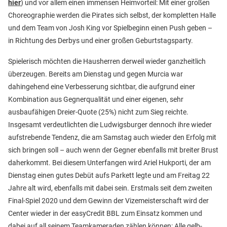
hier
) und vor allem einen immensen Heimvorteil: Mit einer großen
Choreographie werden die Pirates sich selbst, der kompletten Halle
und dem Team von Josh King vor Spielbeginn einen Push geben –
in Richtung des Derbys und einer großen Geburtstagsparty.
Spielerisch möchten die Hausherren derweil wieder ganzheitlich
überzeugen. Bereits am Dienstag und gegen Murcia war
dahingehend eine Verbesserung sichtbar, die aufgrund einer
Kombination aus Gegnerqualität und einer eigenen, sehr
ausbaufähigen Dreier-Quote (25%) nicht zum Sieg reichte.
Insgesamt verdeutlichten die Ludwigsburger dennoch ihre wieder
aufstrebende Tendenz, die am Samstag auch wieder den Erfolg mit
sich bringen soll – auch wenn der Gegner ebenfalls mit breiter Brust
daherkommt. Bei diesem Unterfangen wird Ariel Hukporti, der am
Dienstag einen gutes Debüt aufs Parkett legte und am Freitag 22
Jahre alt wird, ebenfalls mit dabei sein. Erstmals seit dem zweiten
Final-Spiel 2020 und dem Gewinn der Vizemeisterschaft wird der
Center wieder in der easyCredit BBL zum Einsatz kommen und
dabei auf all seinem Teamkameraden zählen können: Alle gelb-