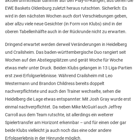
aktuell unmittelbar dahinter auf den Play-In-Rängen, aus denen die
EWE Baskets Oldenburg zuletzt heraus rutschten. Sicherlich: Es
wird in den nächsten Wochen auch dort Verschiebungen geben,
aber allzu viele neue Gesichter (in Form von Klubs) sind in der
oberen Tabellenhälfte auch in der Rückrunde nicht zu erwarten.
Dringend erwartet werden derweil Veränderungen in Heidelberg
und Crailsheim. Das baden-württembergische Duo rangiert seit
Wochen auf den Abstiegsplätzen und gerät Woche für Woche
etwas mehr unter Druck. Beiden Klubs gelangen in 13 Liga-Partien
erst zwei Erfolgserlebnisse. Während Crailsheim mit Leo
Westermann und Brandon Childress bereits doppelt
nachverpflichtete und auch den Trainer wechselte, sehen die
Heidelberg die Lage etwas entspannter: Mit Josh Gray wurde erst
einmal nachverpflichtet. Da neben Mike McGuirl auch Jeffrey
Carroll aus dem Team rutschte, ist allerdings ein weiterer
Spielertransfer am Horizont erkennbar – und für einen oder gar
beide Klubs vielleicht ja auch noch das eine oder andere
Erfolgserlebnis in der Hinrunde möglich.