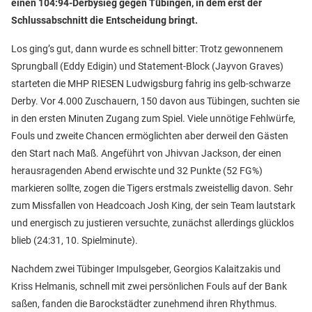
einen 104:94-Derbysieg gegen Tübingen, in dem erst der
Schlussabschnitt die Entscheidung bringt.
Los ging’s gut, dann wurde es schnell bitter: Trotz gewonnenem
Sprungball (Eddy Edigin) und Statement-Block (Jayvon Graves)
starteten die MHP RIESEN Ludwigsburg fahrig ins gelb-schwarze
Derby. Vor 4.000 Zuschauern, 150 davon aus Tübingen, suchten sie
in den ersten Minuten Zugang zum Spiel. Viele unnötige Fehlwürfe,
Fouls und zweite Chancen ermöglichten aber derweil den Gästen
den Start nach Maß. Angeführt von Jhivvan Jackson, der einen
herausragenden Abend erwischte und 32 Punkte (52 FG%)
markieren sollte, zogen die Tigers erstmals zweistellig davon. Sehr
zum Missfallen von Headcoach Josh King, der sein Team lautstark
und energisch zu justieren versuchte, zunächst allerdings glücklos
blieb (24:31, 10. Spielminute).
Nachdem zwei Tübinger Impulsgeber, Georgios Kalaitzakis und
Kriss Helmanis, schnell mit zwei persönlichen Fouls auf der Bank
saßen, fanden die Barockstädter zunehmend ihren Rhythmus.