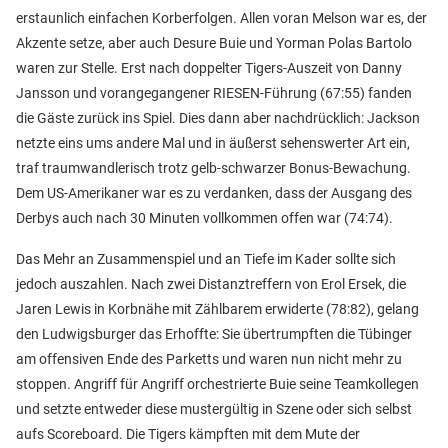
erstaunlich einfachen Korberfolgen. Allen voran Melson war es, der
Akzente setze, aber auch Desure Buie und Yorman Polas Bartolo
waren zur Stelle. Erst nach doppelter Tigers-Auszeit von Danny
Jansson und vorangegangener RIESEN-Führung (67:55) fanden
die Gäste zurück ins Spiel. Dies dann aber nachdrücklich: Jackson
netzte eins ums andere Mal und in äußerst sehenswerter Art ein,
traf traumwandlerisch trotz gelb-schwarzer Bonus-Bewachung.
Dem US-Amerikaner war es zu verdanken, dass der Ausgang des
Derbys auch nach 30 Minuten vollkommen offen war (74:74).
Das Mehr an Zusammenspiel und an Tiefe im Kader sollte sich
jedoch auszahlen. Nach zwei Distanztreffern von Erol Ersek, die
Jaren Lewis in Korbnähe mit Zählbarem erwiderte (78:82), gelang
den Ludwigsburger das Erhoffte: Sie übertrumpften die Tübinger
am offensiven Ende des Parketts und waren nun nicht mehr zu
stoppen. Angriff für Angriff orchestrierte Buie seine Teamkollegen
und setzte entweder diese mustergültig in Szene oder sich selbst
aufs Scoreboard. Die Tigers kämpften mit dem Mute der