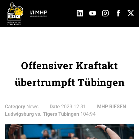
Offensiver Kraftakt
übertrumpft Tübingen
Category
News
Date
2023-12-31
MHP RIESEN
Ludwigsburg vs. Tigers Tübingen
104:94