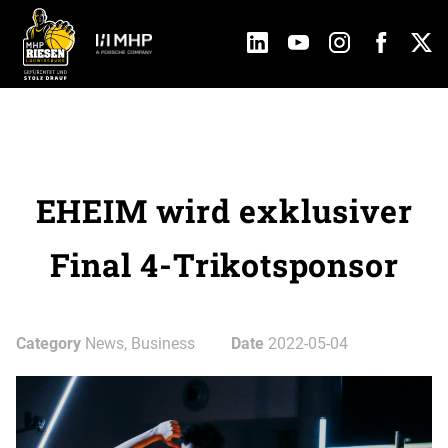
EHEIM wird exklusiver
Final 4-Trikotsponsor
Category
News, Business
Date
2022-05-04