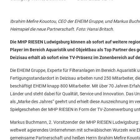
Ibrahim Mefire Kouotou, CEO der EHEIM Gruppe, und Markus Buchm
Heimspiel die neue Partnerschaft. Foto: Hansi Britsch.
Die MHP RIESEN Ludwigsburg können ab sofort auf weitere regio
Player im Bereich Aquaristik und Objektbau als Top Partner des g
Deizisau erhält ab sofort eine TV-Präsenz im Zonenbereich auf 
Die EHEIM Gruppe, Experte für Filteranlagen im Bereich Aquaristi
Fertigungsstandardort in Deizisau arbeiten rund 250 Mitarbeiter, 
beschäftigt EHEIM knapp 800 Mitarbeiter. Mit über 70 Jahren Erfah
Länder und steht dabei für Qualität, Service und Innovation. Da
als „Marke des Jahres“ geehrt und erhielt diese Auszeichnung im ve
Spielgeschehen der MHP RIESEN in Form der TV-Zonenwerbung unt
Markus Buchmann, 2. Vorsitzender der MHP RIESEN Ludwigsburg: „Es 
weltweit agierendes Unternehmen mit schwäbischen Wurzeln wie EH
gemeinsame Partnerschaft und heißen Herrn Ibrahim Mefire Kouotou