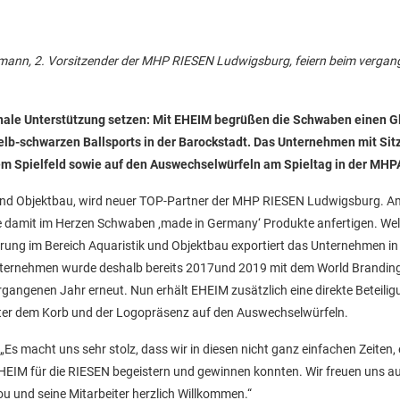
ann, 2. Vorsitzender der MHP RIESEN Ludwigsburg, feiern beim verga
nale Unterstützung setzen: Mit EHEIM begrüßen die Schwaben einen G
elb-schwarzen Ballsports in der Barockstadt. Das Unternehmen mit Sitz
dem Spielfeld sowie auf den Auswechselwürfeln am Spieltag in der MHP
k und Objektbau, wird neuer TOP-Partner der MHP RIESEN Ludwigsburg. A
die damit im Herzen Schwaben ‚made in Germany‘ Produkte anfertigen. Wel
rung im Bereich Aquaristik und Objektbau exportiert das Unternehmen in
s Unternehmen wurde deshalb bereits 2017und 2019 mit dem World Brandi
rgangenen Jahr erneut. Nun erhält EHEIM zusätzlich eine direkte Beteili
er dem Korb und der Logopräsenz auf den Auswechselwürfeln.
macht uns sehr stolz, dass wir in diesen nicht ganz einfachen Zeiten, 
EIM für die RIESEN begeistern und gewinnen konnten. Wir freuen uns au
 und seine Mitarbeiter herzlich Willkommen.“