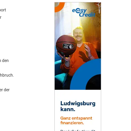
port
r
n den
chbruch.
er der