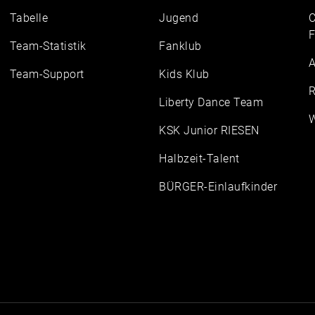
Tabelle
Jugend
C
F
Team-Statistik
Fanklub
A
Team-Support
Kids Klub
R
Liberty Dance Team
W
KSK Junior RIESEN
Halbzeit-Talent
BÜRGER-Einlaufkinder