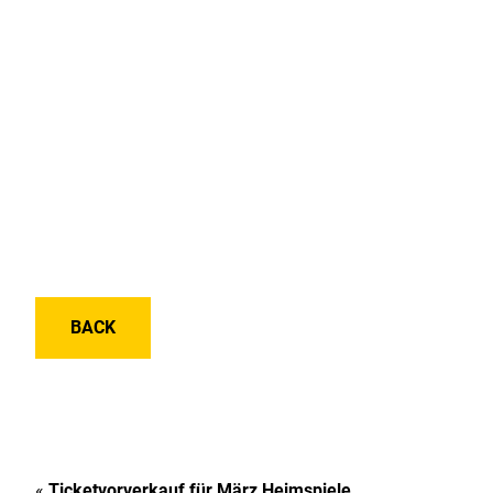
BACK
«
Ticketvorverkauf für März Heimspiele