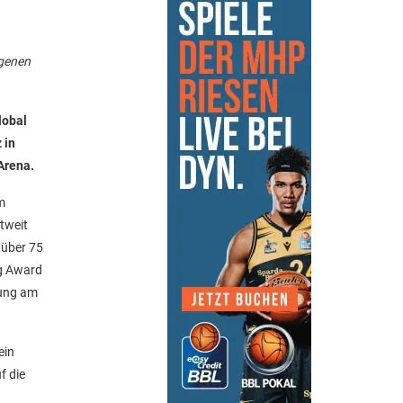
ngenen
lobal
 in
Arena.
m
tweit
 über 75
ng Award
gung am
ein
f die