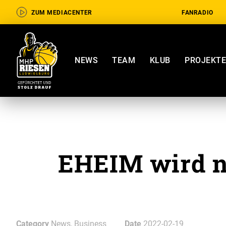
ZUM MEDIACENTER
FANRADIO
NEWS
TEAM
KLUB
PROJEKT
EHEIM wird n
Category
News, Business
Date
2022-02-19