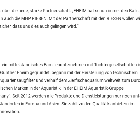
s über die neue, starke Partnerschaft: „EHEIM hat schon immer den Balls
n auch die MHP RIESEN. Mit der Partnerschaft mit den RIESEN wollen wi
sicher, dass uns dies auch gelingen wird.“
st ein mittelständisches Familienunternehmen mit Tochtergesellschaften i
 Gunther Eheim gegründet, begann mit der Herstellung von technischem
 Aquariensaugfilter und verhalf dem Zierfischaquarium weltweit zum Dur
schen Marken in der Aquaristik, in der EHEIM Aquaristik-Gruppe
any“. Seit 2012 werden alle Produkte und Dienstleistungen nur noch unt
tandorten in Europa und Asien. Sie zählt zu den Qualitätsanbietern im
Innovation.