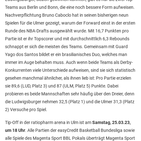
Teams aus Berlin und Bonn, die eine noch bessere Form aufweisen.
Nachverpflichtung Bruno Caboclo hat in seinen bisherigen neun
Spielen für die Ulmer gezeigt, warum der Forward einst in der ersten
Runde des NBA-Drafts ausgewählt wurde. Mit 16,7 Punkten pro
Partie ist er ihr Topscorer und mit durchschnittlich 6,3 Rebounds
schnappt er sich die meisten des Teams. Gemeinsam mit Guard
Yago dos Santos bildet er ein brasilianisches Duo, welches man
immer im Auge behalten muss. Auch wenn beide Teams als Derby-
Konkurrenten viele Unterschiede aufweisen, sind sie sich statistisch
gesehen manchmal ähnlicher, als ihnen lieb ist: Pro Partie erzielen
sie 89,6 (LUD, Platz 3) und 87 (ULM, Platz 5) Punkte. Dabei
probieren es beide Mannschaften sehr häufig über den Dreier, denn
die Ludwigsburger nehmen 32,5 (Platz 1) und die Ulmer 31,3 (Platz
2) Versuche pro Spiel.
Tip-Off in der ratiopharm arena in Ulm ist am
Samstag, 25.03.23,
um 18 Uhr
. Alle Partien der easyCredit Basketball Bundesliga sowie
alle Spiele des Magenta Sport BBL Pokals überträgt Magenta Sport