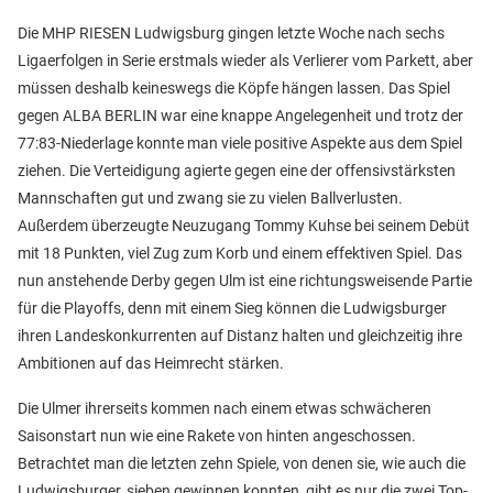
Die MHP RIESEN Ludwigsburg gingen letzte Woche nach sechs
Ligaerfolgen in Serie erstmals wieder als Verlierer vom Parkett, aber
müssen deshalb keineswegs die Köpfe hängen lassen. Das Spiel
gegen ALBA BERLIN war eine knappe Angelegenheit und trotz der
77:83-Niederlage konnte man viele positive Aspekte aus dem Spiel
ziehen. Die Verteidigung agierte gegen eine der offensivstärksten
Mannschaften gut und zwang sie zu vielen Ballverlusten.
Außerdem überzeugte Neuzugang Tommy Kuhse bei seinem Debüt
mit 18 Punkten, viel Zug zum Korb und einem effektiven Spiel. Das
nun anstehende Derby gegen Ulm ist eine richtungsweisende Partie
für die Playoffs, denn mit einem Sieg können die Ludwigsburger
ihren Landeskonkurrenten auf Distanz halten und gleichzeitig ihre
Ambitionen auf das Heimrecht stärken.
Die Ulmer ihrerseits kommen nach einem etwas schwächeren
Saisonstart nun wie eine Rakete von hinten angeschossen.
Betrachtet man die letzten zehn Spiele, von denen sie, wie auch die
Ludwigsburger, sieben gewinnen konnten, gibt es nur die zwei Top-