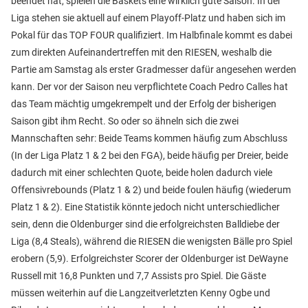
beendet hat, spielen die Baskets eine wirklich gute Saison. In der
Liga stehen sie aktuell auf einem Playoff-Platz und haben sich im
Pokal für das TOP FOUR qualifiziert. Im Halbfinale kommt es dabei
zum direkten Aufeinandertreffen mit den RIESEN, weshalb die
Partie am Samstag als erster Gradmesser dafür angesehen werden
kann. Der vor der Saison neu verpflichtete Coach Pedro Calles hat
das Team mächtig umgekrempelt und der Erfolg der bisherigen
Saison gibt ihm Recht. So oder so ähneln sich die zwei
Mannschaften sehr: Beide Teams kommen häufig zum Abschluss
(In der Liga Platz 1 & 2 bei den FGA), beide häufig per Dreier, beide
dadurch mit einer schlechten Quote, beide holen dadurch viele
Offensivrebounds (Platz 1 & 2) und beide foulen häufig (wiederum
Platz 1 & 2). Eine Statistik könnte jedoch nicht unterschiedlicher
sein, denn die Oldenburger sind die erfolgreichsten Balldiebe der
Liga (8,4 Steals), während die RIESEN die wenigsten Bälle pro Spiel
erobern (5,9). Erfolgreichster Scorer der Oldenburger ist DeWayne
Russell mit 16,8 Punkten und 7,7 Assists pro Spiel. Die Gäste
müssen weiterhin auf die Langzeitverletzten Kenny Ogbe und