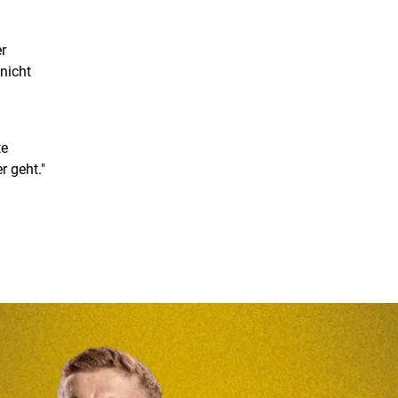
r
nicht
te
r geht."