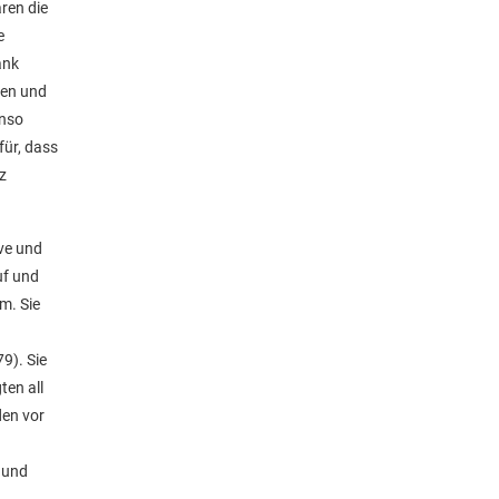
ren die
e
ank
ten und
enso
für, dass
z
ive und
uf und
m. Sie
9). Sie
ten all
den vor
t und