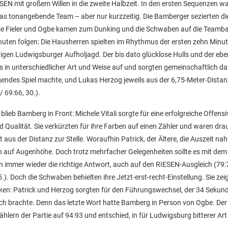
mit großem Willen in die zweite Halbzeit. In den ersten Sequenzen wa
das tonangebende Team – aber nur kurzzeitig. Die Bamberger sezierten di
hase Fieler und Ogbe kamen zum Dunking und die Schwaben auf die Teamb
inuten folgen: Die Hausherren spielten im Rhythmus der ersten zehn Minu
ltigen Ludwigsburger Aufholjagd. Der bis dato glücklose Hulls und der eb
s in unterschiedlicher Art und Weise auf und sorgten gemeinschaftlich da
agendes Spiel machte, und Lukas Herzog jeweils aus der 6,75-Meter-Distan
 69:66, 30.).
eb Bamberg in Front: Michele Vitali sorgte für eine erfolgreiche Offens
d Qualität. Sie verkürzten für ihre Farben auf einen Zähler und waren dra
aus der Distanz zur Stelle. Woraufhin Patrick, der Ältere, die Auszeit nah
in auf Augenhöhe. Doch trotz mehrfacher Gelegenheiten sollte es mit dem
 immer wieder die richtige Antwort, auch auf den RIESEN-Ausgleich (79:7
). Doch die Schwaben behielten ihre Jetzt-erst-recht-Einstellung. Sie zeig
nken: Patrick und Herzog sorgten für den Führungswechsel, der 34 Sekun
ch brachte. Denn das letzte Wort hatte Bamberg in Person von Ogbe. Der
Zählern der Partie auf 94:93 und entschied, in für Ludwigsburg bitterer Ar