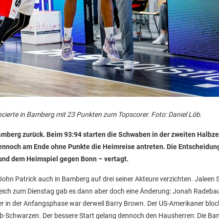
ancierte in Bamberg mit 23 Punkten zum Topscorer. Foto: Daniel Löb.
berg zurück. Beim 93:94 starten die Schwaben in der zweiten Halbzei
dennoch am Ende ohne Punkte die Heimreise antreten. Die Entscheidun
 und dem Heimspiel gegen Bonn – vertagt.
hn Patrick auch in Bamberg auf drei seiner Akteure verzichten. Jaleen 
leich zum Dienstag gab es dann aber doch eine Änderung: Jonah Radeb
er in der Anfangsphase war derweil Barry Brown. Der US-Amerikaner bloc
 Gelb-Schwarzen. Der bessere Start gelang dennoch den Hausherren: Die B