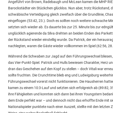
Angeführt von Brown, Radebaugh und McLean kamen die MHP RIESEN 
Barockstädter ein Stückchen glücklos. Nun aber, trotz Rückstand, 
schwäbische Verteidigung gleich zweifach über die Grundlinie, C
eingeflogen (53:42, 23.). Doch es sollten noch weitere schwache M
setzten sich wieder ab. Es dauerte bis zur 25. Minute bis zur edngü
unglücklich agierende da Silva drehten an beiden Enden des Parkett
der Rückstand wieder einstellig wurde. Da Patrick, der ein herausr
nachlegten, waren die Gäste wieder vollkommen im Spiel (62:56, 28./
Während die Schwaben zur Jagd auf den Führungswechsel bliesen, bli
das Vier-Punkt-Spiel. Patrick und Hulls bewiesen Charakter, Herz un
dran das Geschehen auf den Kopf zu stellen – doch Vitali war erneut 
sollte fruchten. Die Crunchtime blieb eng und Ludwigsburg weiterh
Führungswechsel vorerst nicht funktionieren. Die Hausherren hatten
kamen zu einem 10:3-Lauf und setzten sich erfolgreich ab (89:82, 35.
ihre Fähigkeiten und konnten sich dann bei ihren Youngstern beda
dem Ende perfekt war – und dennoch nicht das erhoffte Ende mit si
Nationalspieler punktete nach einer Auszeit, stellte mit den letzten 