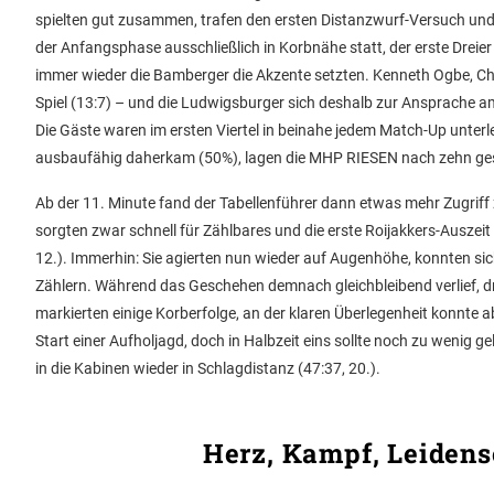
spielten gut zusammen, trafen den ersten Distanzwurf-Versuch und 
der Anfangsphase ausschließlich in Korbnähe statt, der erste Dreier
immer wieder die Bamberger die Akzente setzten. Kenneth Ogbe, Chr
Spiel (13:7) – und die Ludwigsburger sich deshalb zur Ansprache am
Die Gäste waren im ersten Viertel in beinahe jedem Match-Up unte
ausbaufähig daherkam (50%), lagen die MHP RIESEN nach zehn gespi
Ab der 11. Minute fand der Tabellenführer dann etwas mehr Zugriff
sorgten zwar schnell für Zählbares und die erste Roijakkers-Auszeit
12.). Immerhin: Sie agierten nun wieder auf Augenhöhe, konnten sic
Zählern. Während das Geschehen demnach gleichbleibend verlief, 
markierten einige Korberfolge, an der klaren Überlegenheit konnte
Start einer Aufholjagd, doch in Halbzeit eins sollte noch zu wenig
in die Kabinen wieder in Schlagdistanz (47:37, 20.).
Herz, Kampf, Leidensc