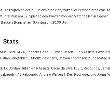
Sie zeigten ab der 21. Spielminute eine, trotz aller Personalprobleme, 
führer nun am 32. Spieltag den zweiten von vier Matchbällen in eigener H
 Baskets Bonn ist am Sonntag um 20:30 Uhr.
Stats
hase Fieler 14 / 6, Kenneth Ogbe 11, Tyler Larson 11 / 5 Assists, David Kra
ristian Sengfelder 5, Moritz Plescher 3, Shevon Thompson 2 und Mateo Se
 17, Jordan Hulls 14 / 9 Assists, Oscar da Silva 10 / 5, Rebounds, Jam
 Radebaugh 4 / 5 Rebounds, Andrew Warren 1, Desi Rodriguez und Jonas W