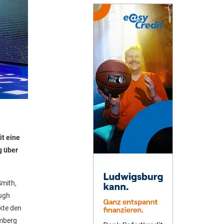
t eine
g über
Smith,
augh
kte den
amberg