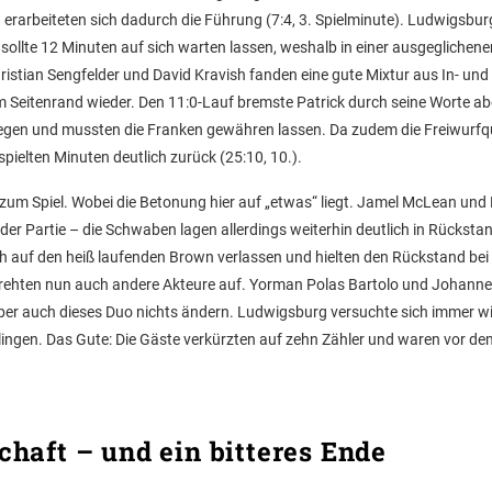
erarbeiteten sich dadurch die Führung (7:4, 3. Spielminute). Ludwigsbur
 sollte 12 Minuten auf sich warten lassen, weshalb in einer ausgeglichene
istian Sengfelder und David Kravish fanden eine gute Mixtur aus In- und
 Seitenrand wieder. Den 11:0-Lauf bremste Patrick durch seine Worte abe
rlegen und mussten die Franken gewähren lassen. Da zudem die Freiwurf
elten Minuten deutlich zurück (25:10, 10.).
 zum Spiel. Wobei die Betonung hier auf „etwas“ liegt. Jamel McLean un
 der Partie – die Schwaben lagen allerdings weiterhin deutlich in Rückstan
h auf den heiß laufenden Brown verlassen und hielten den Rückstand bei 
drehten nun auch andere Akteure auf. Yorman Polas Bartolo und Johanne
 aber auch dieses Duo nichts ändern. Ludwigsburg versuchte sich immer 
 gelingen. Das Gute: Die Gäste verkürzten auf zehn Zähler und waren vor d
haft – und ein bitteres Ende