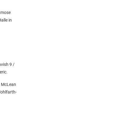
famose
alle in
vish 9 /
ric.
el McLean
ohlfarth-