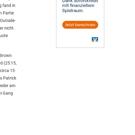
g fand in
n Partie
 Outside-
r nicht.
quote
d Brown
d (25:15,
circa 15
s Patrick
wieder am
em Gang