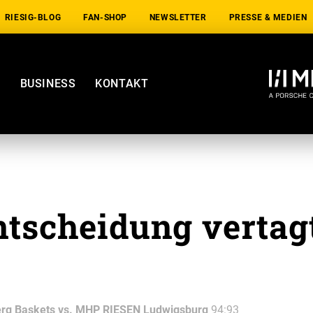
RIESIG-BLOG
FAN-SHOP
NEWSLETTER
PRESSE & MEDIEN
E
BUSINESS
KONTAKT
ntscheidung vertag
g Baskets vs. MHP RIESEN Ludwigsburg
94:93