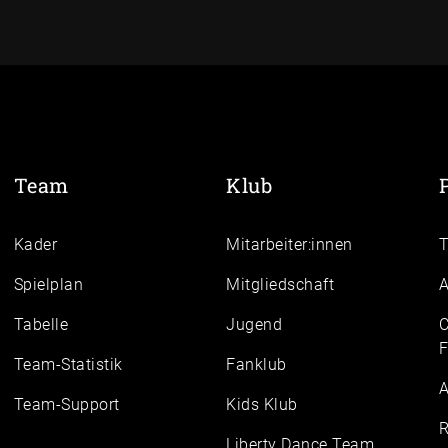
Team
Klub
Kader
Mitarbeiter:innen
Spielplan
Mitgliedschaft
A
Tabelle
Jugend
C
F
Team-Statistik
Fanklub
A
Team-Support
Kids Klub
R
Liberty Dance Team