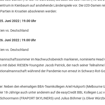
entrum in Kienbaum auf anstehende Länderspiele vor. Die U20-Damen rei
Partien in Kroatien absolvieren werden:
5. Juni 2022 | 19.00 Uhr
ien vs. Deutschland
6. Juni 2022 | 19.00 Uhr
ien vs. Deutschland
nalmannschaftssommer im Nachwuchsbereich markieren, nominierte Head
s mit dabei: RIESEN-Youngster Jacob Patrick, der nach seiner Teilnahme 
ationalmannschaft während der Pandemie nun erneut in Schwarz-Rot-Go
hter: Neben den ehemaligen BBA-Teamkollegen Ariel Hukporti (Melbourne U
 der 18-Jährige auch unter anderem auf die easyCredit BBL Kollegen Luc 
n Schoormann (FRAPORT SKYLINERS) und Julius Böhmer (s.Oliver Würzb