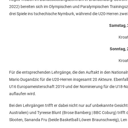
2022) bereiten sich im Olympischen und Paralympischen Trainingsz
drei Spiele ins tschechische Nymburk, während die U20-Herren zwei 
Samstag, 2
Kroat
Sonntag, 2
Kroat
Für die entsprechenden Lehrgänge, die den Auftakt in den Natio
Mario Dugandzic für die U20-Herren insgesamt 20 Akteure. Ebenfall
U16 Europameisterschaft 2019 und der Nominierung für die U18-N
auflaufen wird.
Bei den Lehrgängen trifft er dabei nicht nur auf unbekannte Gesic
Australien) und Tyreese Blunt (Brose Bamberg | BBC Coburg) trifft
Slooten, Sananda Fru (beide Basketball Löwen Braunschweig), Le