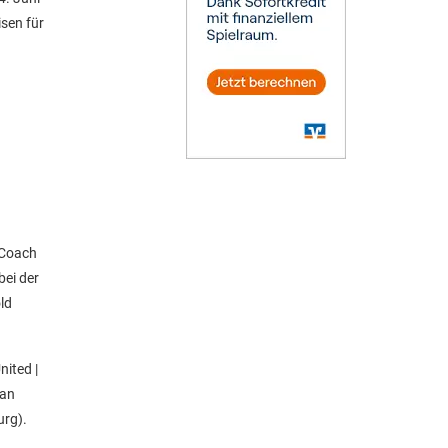
sen für
 Coach
bei der
ld
nited |
van
urg).