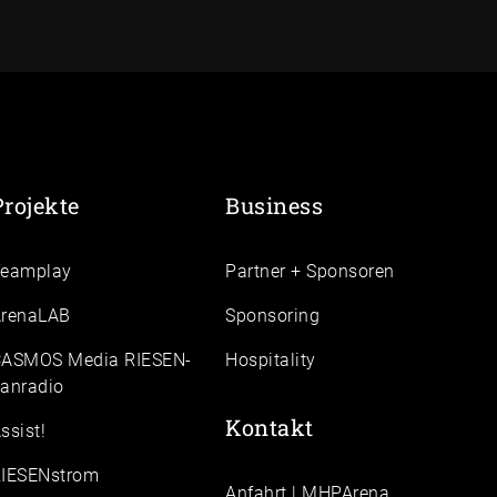
Projekte
Business
Teamplay
Partner + Sponsoren
renaLAB
Sponsoring
ASMOS Media RIESEN-
Hospitality
anradio
Kontakt
ssist!
IESENstrom
Anfahrt | MHPArena