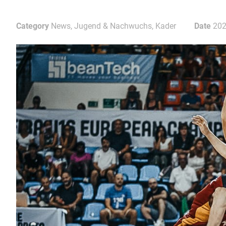
Category
News, Jugend & Nachwuchs, Kader
Date
202