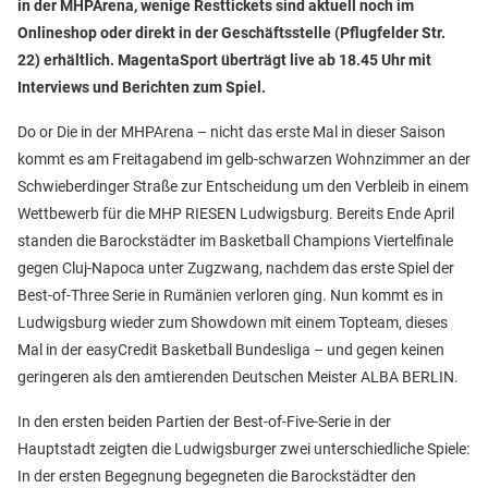
in der MHPArena, wenige Resttickets sind aktuell noch im
Onlineshop oder direkt in der Geschäftsstelle (Pflugfelder Str.
22) erhältlich. MagentaSport überträgt live ab 18.45 Uhr mit
Interviews und Berichten zum Spiel.
Do or Die in der MHPArena – nicht das erste Mal in dieser Saison
kommt es am Freitagabend im gelb-schwarzen Wohnzimmer an der
Schwieberdinger Straße zur Entscheidung um den Verbleib in einem
Wettbewerb für die MHP RIESEN Ludwigsburg. Bereits Ende April
standen die Barockstädter im Basketball Champions Viertelfinale
gegen Cluj-Napoca unter Zugzwang, nachdem das erste Spiel der
Best-of-Three Serie in Rumänien verloren ging. Nun kommt es in
Ludwigsburg wieder zum Showdown mit einem Topteam, dieses
Mal in der easyCredit Basketball Bundesliga – und gegen keinen
geringeren als den amtierenden Deutschen Meister ALBA BERLIN.
In den ersten beiden Partien der Best-of-Five-Serie in der
Hauptstadt zeigten die Ludwigsburger zwei unterschiedliche Spiele:
In der ersten Begegnung begegneten die Barockstädter den