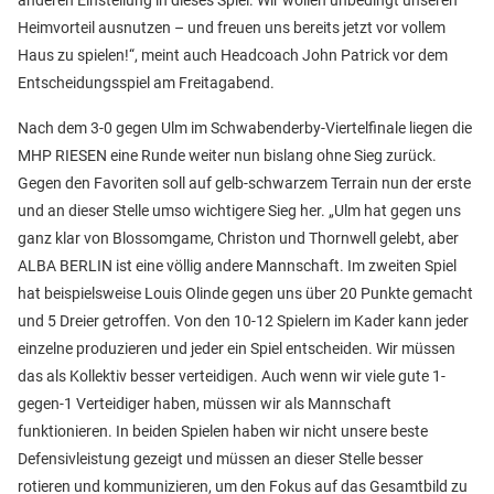
anderen Einstellung in dieses Spiel. Wir wollen unbedingt unseren
Heimvorteil ausnutzen – und freuen uns bereits jetzt vor vollem
Haus zu spielen!“, meint auch Headcoach John Patrick vor dem
Entscheidungsspiel am Freitagabend.
Nach dem 3-0 gegen Ulm im Schwabenderby-Viertelfinale liegen die
MHP RIESEN eine Runde weiter nun bislang ohne Sieg zurück.
Gegen den Favoriten soll auf gelb-schwarzem Terrain nun der erste
und an dieser Stelle umso wichtigere Sieg her. „Ulm hat gegen uns
ganz klar von Blossomgame, Christon und Thornwell gelebt, aber
ALBA BERLIN ist eine völlig andere Mannschaft. Im zweiten Spiel
hat beispielsweise Louis Olinde gegen uns über 20 Punkte gemacht
und 5 Dreier getroffen. Von den 10-12 Spielern im Kader kann jeder
einzelne produzieren und jeder ein Spiel entscheiden. Wir müssen
das als Kollektiv besser verteidigen. Auch wenn wir viele gute 1-
gegen-1 Verteidiger haben, müssen wir als Mannschaft
funktionieren. In beiden Spielen haben wir nicht unsere beste
Defensivleistung gezeigt und müssen an dieser Stelle besser
rotieren und kommunizieren, um den Fokus auf das Gesamtbild zu