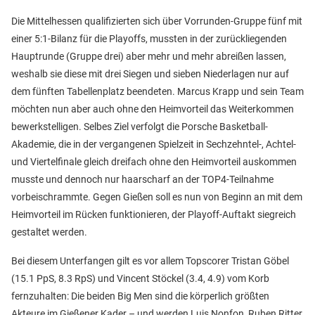
Die Mittelhessen qualifizierten sich über Vorrunden-Gruppe fünf mit
einer 5:1-Bilanz für die Playoffs, mussten in der zurückliegenden
Hauptrunde (Gruppe drei) aber mehr und mehr abreißen lassen,
weshalb sie diese mit drei Siegen und sieben Niederlagen nur auf
dem fünften Tabellenplatz beendeten. Marcus Krapp und sein Team
möchten nun aber auch ohne den Heimvorteil das Weiterkommen
bewerkstelligen. Selbes Ziel verfolgt die Porsche Basketball-
Akademie, die in der vergangenen Spielzeit in Sechzehntel-, Achtel-
und Viertelfinale gleich dreifach ohne den Heimvorteil auskommen
musste und dennoch nur haarscharf an der TOP4-Teilnahme
vorbeischrammte. Gegen Gießen soll es nun von Beginn an mit dem
Heimvorteil im Rücken funktionieren, der Playoff-Auftakt siegreich
gestaltet werden.
Bei diesem Unterfangen gilt es vor allem Topscorer Tristan Göbel
(15.1 PpS, 8.3 RpS) und Vincent Stöckel (3.4, 4.9) vom Korb
fernzuhalten: Die beiden Big Men sind die körperlich größten
Akteure im Gießener Kader – und werden Luis Nonfon, Ruben Ritter