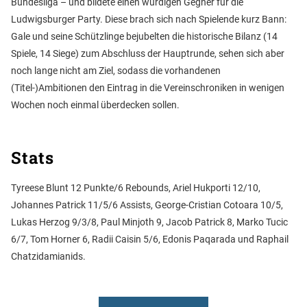
Bundesliga – und bildete einen würdigen Gegner für die
Ludwigsburger Party. Diese brach sich nach Spielende kurz Bann:
Gale und seine Schützlinge bejubelten die historische Bilanz (14
Spiele, 14 Siege) zum Abschluss der Hauptrunde, sehen sich aber
noch lange nicht am Ziel, sodass die vorhandenen
(Titel-)Ambitionen den Eintrag in die Vereinschroniken in wenigen
Wochen noch einmal überdecken sollen.
Stats
Tyreese Blunt 12 Punkte/6 Rebounds, Ariel Hukporti 12/10,
Johannes Patrick 11/5/6 Assists, George-Cristian Cotoara 10/5,
Lukas Herzog 9/3/8, Paul Minjoth 9, Jacob Patrick 8, Marko Tucic
6/7, Tom Horner 6, Radii Caisin 5/6, Edonis Paqarada und Raphail
Chatzidamianids.