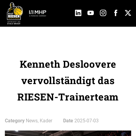
Kenneth Desloovere
vervollständigt das
RIESEN-Trainerteam
Category
News, Kader
Date
2025-07-03