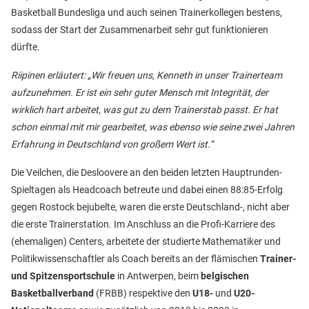
Basketball Bundesliga und auch seinen Trainerkollegen bestens,
sodass der Start der Zusammenarbeit sehr gut funktionieren
dürfte.
Riipinen erläutert: „Wir freuen uns, Kenneth in unser Trainerteam
aufzunehmen. Er ist ein sehr guter Mensch mit Integrität, der
wirklich hart arbeitet, was gut zu dem Trainerstab passt. Er hat
schon einmal mit mir gearbeitet, was ebenso wie seine zwei Jahren
Erfahrung in Deutschland von großem Wert ist.“
Die Veilchen, die Desloovere an den beiden letzten Hauptrunden-
Spieltagen als Headcoach betreute und dabei einen 88:85-Erfolg
gegen Rostock bejubelte, waren die erste Deutschland-, nicht aber
die erste Trainerstation. Im Anschluss an die Profi-Karriere des
(ehemaligen) Centers, arbeitete der studierte Mathematiker und
Politikwissenschaftler als Coach bereits an der flämischen
Trainer-
und Spitzensportschule
in Antwerpen, beim
belgischen
Basketballverband
(FRBB) respektive den
U18-
und
U20-