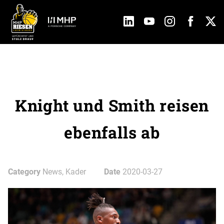
Knight und Smith reisen
ebenfalls ab
Category
News, Kader
Date
2020-03-27